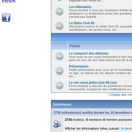
organiser des virées etc...
Les débutants
Forum destiné à ceux qui voudraient établir u
deltaplane ou simplement poser des question
connait pas l'activité.
Le Delta Club 82
Discussions autour du Delta Club 82, propositi
manifestation, les rendez-vous, etc...
...
Forum
Le comptoir des deltistes
Vous avez un truc super intéressant à dire mais
parle de tout, de rien mais surtout pas de la 
Présentation
Petite présentation pour ceux qui le souhaites
un âge, un niveau de vol, depuis combien de t
etc...
Le site www.delta-club-82.com
Forum destiné à discuter de problèmes rencont
nouveautés, à proposer des modifications ou d
L'équipe des mo
Statistiques
2735 utilisateur(s) actif(s) durant les 15 dernières
2735
invité(s),
0
membres
0
membre anonyme
Afficher les informations triées suivant :
le derni