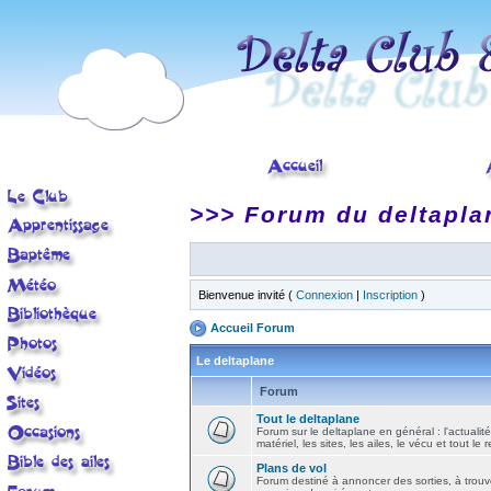
>>> Forum du deltapla
Bienvenue invité (
Connexion
|
Inscription
)
Accueil Forum
Le deltaplane
Forum
Tout le deltaplane
Forum sur le deltaplane en général : l'actualité
matériel, les sites, les ailes, le vécu et tout le r
Plans de vol
Forum destiné à annoncer des sorties, à trouv