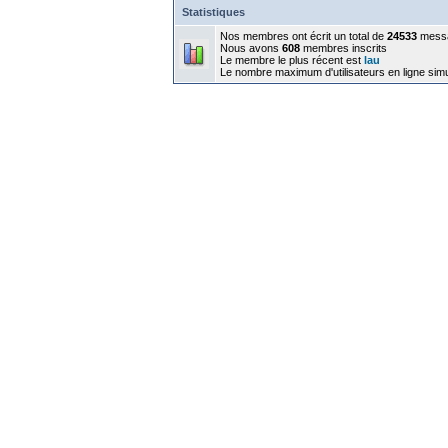
Statistiques
Nos membres ont écrit un total de
24533
mess
Nous avons
608
membres inscrits
Le membre le plus récent est
lau
Le nombre maximum d'utilisateurs en ligne sim