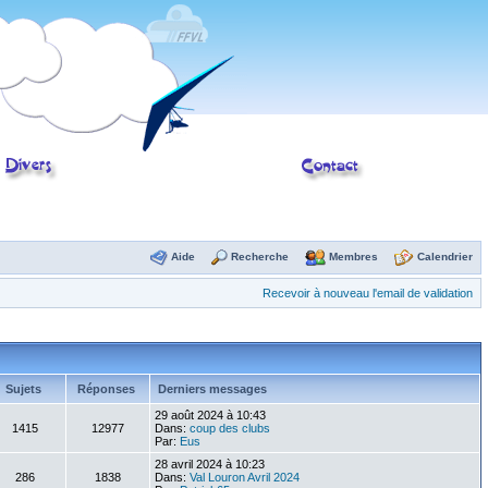
Aide
Recherche
Membres
Calendrier
Recevoir à nouveau l'email de validation
Sujets
Réponses
Derniers messages
29 août 2024 à 10:43
1415
12977
Dans:
coup des clubs
Par:
Eus
28 avril 2024 à 10:23
286
1838
Dans:
Val Louron Avril 2024