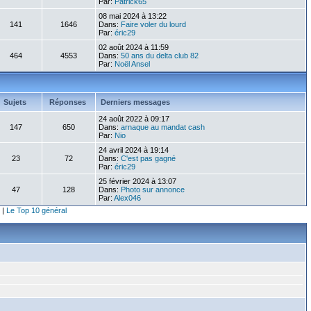
Par:
Patrick65
08 mai 2024 à 13:22
141
1646
Dans:
Faire voler du lourd
Par:
éric29
02 août 2024 à 11:59
464
4553
Dans:
50 ans du delta club 82
Par:
Noël Ansel
Sujets
Réponses
Derniers messages
24 août 2022 à 09:17
147
650
Dans:
arnaque au mandat cash
Par:
Nio
24 avril 2024 à 19:14
23
72
Dans:
C'est pas gagné
Par:
éric29
25 février 2024 à 13:07
47
128
Dans:
Photo sur annonce
Par:
Alex046
|
Le Top 10 général