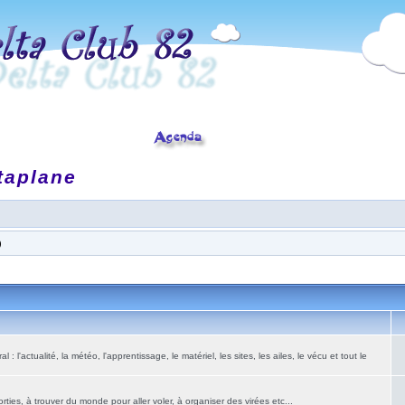
taplane
)
: l'actualité, la météo, l'apprentissage, le matériel, les sites, les ailes, le vécu et tout le
ies, à trouver du monde pour aller voler, à organiser des virées etc...