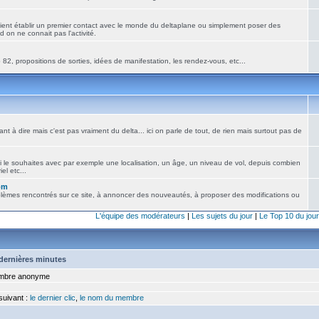
ient établir un premier contact avec le monde du deltaplane ou simplement poser des
 on ne connait pas l'activité.
82, propositions de sorties, idées de manifestation, les rendez-vous, etc...
nt à dire mais c'est pas vraiment du delta... ici on parle de tout, de rien mais surtout pas de
i le souhaites avec par exemple une localisation, un âge, un niveau de vol, depuis combien
el etc...
om
blèmes rencontrés sur ce site, à annoncer des nouveautés, à proposer des modifications ou
L'équipe des modérateurs
|
Les sujets du jour
|
Le Top 10 du jour
5 dernières minutes
bre anonyme
 suivant :
le dernier clic
,
le nom du membre