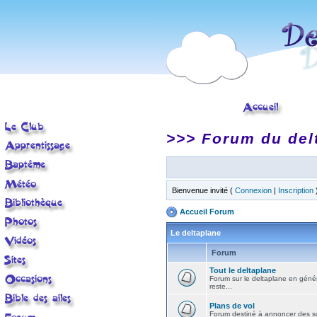
>>> Forum du del
Bienvenue invité (
Connexion
|
Inscription
Accueil Forum
Le deltaplane
Forum
Tout le deltaplane
Forum sur le deltaplane en général 
reste...
Plans de vol
Forum destiné à annoncer des sort