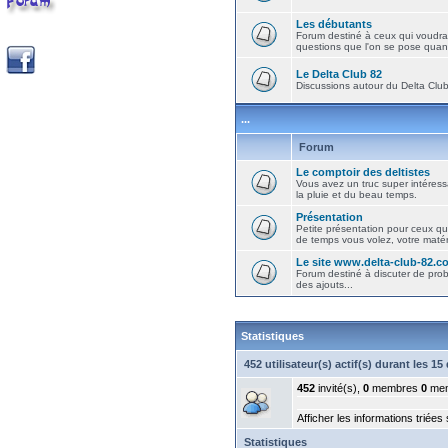
Les débutants
Forum destiné à ceux qui voudra
questions que l'on se pose quand
Le Delta Club 82
Discussions autour du Delta Club 
...
Forum
Le comptoir des deltistes
Vous avez un truc super intéressa
la pluie et du beau temps.
Présentation
Petite présentation pour ceux qu
de temps vous volez, votre matéri
Le site www.delta-club-82.c
Forum destiné à discuter de pro
des ajouts...
Statistiques
452 utilisateur(s) actif(s) durant les 1
452
invité(s),
0
membres
0
mem
Afficher les informations triées
Statistiques