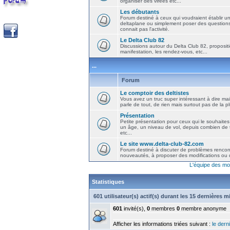
organiser des virées etc...
Les débutants
Forum destiné à ceux qui voudraient établir u
deltaplane ou simplement poser des question
connait pas l'activité.
Le Delta Club 82
Discussions autour du Delta Club 82, propositi
manifestation, les rendez-vous, etc...
...
Forum
Le comptoir des deltistes
Vous avez un truc super intéressant à dire mais
parle de tout, de rien mais surtout pas de la 
Présentation
Petite présentation pour ceux qui le souhaites
un âge, un niveau de vol, depuis combien de t
etc...
Le site www.delta-club-82.com
Forum destiné à discuter de problèmes rencont
nouveautés, à proposer des modifications ou d
L'équipe des mo
Statistiques
601 utilisateur(s) actif(s) durant les 15 dernières 
601
invité(s),
0
membres
0
membre anonyme
Afficher les informations triées suivant :
le derni