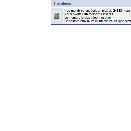
Statistiques
Nos membres ont écrit un total de
24533
mess
Nous avons
608
membres inscrits
Le membre le plus récent est
lau
Le nombre maximum d'utilisateurs en ligne sim