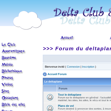
>>> Forum du deltapla
Bienvenue invité (
Connexion
|
Inscription
)
Accueil Forum
Le deltaplane
Forum
Tout le deltaplane
Forum sur le deltaplane en général : l'actualité
matériel, les sites, les ailes, le vécu et tout le r
Plans de vol
Forum destiné à annoncer des sorties, à trouv