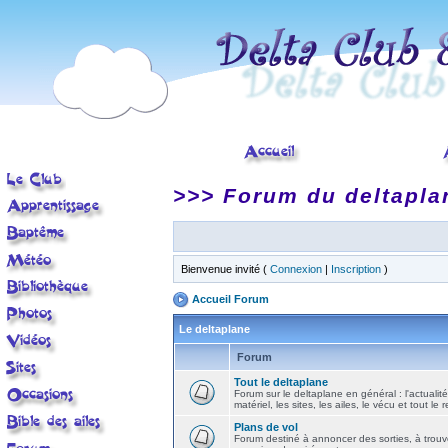
>>> Forum du deltapla
Bienvenue invité (
Connexion
|
Inscription
)
Accueil Forum
Le deltaplane
Forum
Tout le deltaplane
Forum sur le deltaplane en général : l'actualité
matériel, les sites, les ailes, le vécu et tout le r
Plans de vol
Forum destiné à annoncer des sorties, à trouv