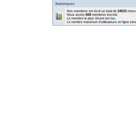
Statistiques
Nos membres ont écrit un total de
24533
mess
Nous avons
608
membres inscrits
Le membre le plus récent est
lau
Le nombre maximum d'utilisateurs en ligne sim