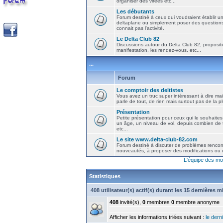
organiser des virées etc...
Les débutants
Forum destiné à ceux qui voudraient établir u
deltaplane ou simplement poser des question
connait pas l'activité.
Le Delta Club 82
Discussions autour du Delta Club 82, propositi
manifestation, les rendez-vous, etc...
...
Forum
Le comptoir des deltistes
Vous avez un truc super intéressant à dire mais
parle de tout, de rien mais surtout pas de la 
Présentation
Petite présentation pour ceux qui le souhaites
un âge, un niveau de vol, depuis combien de t
etc...
Le site www.delta-club-82.com
Forum destiné à discuter de problèmes rencont
nouveautés, à proposer des modifications ou d
L'équipe des mo
Statistiques
408 utilisateur(s) actif(s) durant les 15 dernières 
408
invité(s),
0
membres
0
membre anonyme
Afficher les informations triées suivant :
le derni