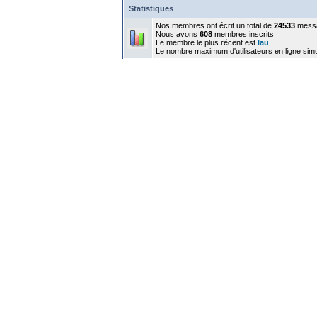
Statistiques
Nos membres ont écrit un total de
24533
mess
Nous avons
608
membres inscrits
Le membre le plus récent est
lau
Le nombre maximum d'utilisateurs en ligne sim