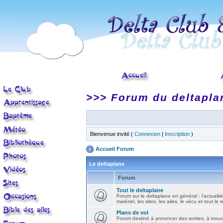
>>> Forum du deltapla
Bienvenue invité (
Connexion
|
Inscription
)
Accueil Forum
Le deltaplane
Forum
Tout le deltaplane
Forum sur le deltaplane en général : l'actualité
matériel, les sites, les ailes, le vécu et tout le r
Plans de vol
Forum destiné à annoncer des sorties, à trouv