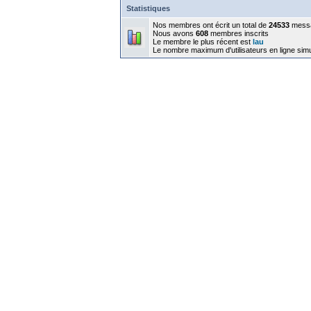
Statistiques
Nos membres ont écrit un total de
24533
mess
Nous avons
608
membres inscrits
Le membre le plus récent est
lau
Le nombre maximum d'utilisateurs en ligne sim