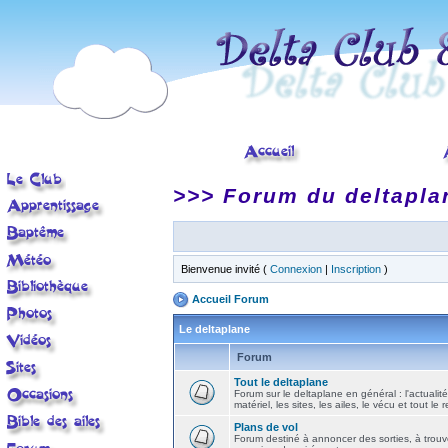
>>> Forum du deltapla
Bienvenue invité (
Connexion
|
Inscription
)
Accueil Forum
Le deltaplane
Forum
Tout le deltaplane
Forum sur le deltaplane en général : l'actualité
matériel, les sites, les ailes, le vécu et tout le r
Plans de vol
Forum destiné à annoncer des sorties, à trouv