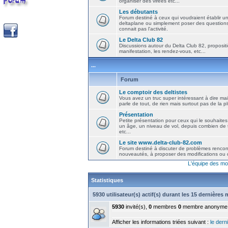
organiser des virées etc...
Les débutants
Forum destiné à ceux qui voudraient établir u
deltaplane ou simplement poser des question
connait pas l'activité.
Le Delta Club 82
Discussions autour du Delta Club 82, propositi
manifestation, les rendez-vous, etc...
...
Forum
Le comptoir des deltistes
Vous avez un truc super intéressant à dire mais
parle de tout, de rien mais surtout pas de la 
Présentation
Petite présentation pour ceux qui le souhaites
un âge, un niveau de vol, depuis combien de t
etc...
Le site www.delta-club-82.com
Forum destiné à discuter de problèmes rencont
nouveautés, à proposer des modifications ou d
L'équipe des mo
Statistiques
5930 utilisateur(s) actif(s) durant les 15 dernières
5930
invité(s),
0
membres
0
membre anonyme
Afficher les informations triées suivant :
le derni