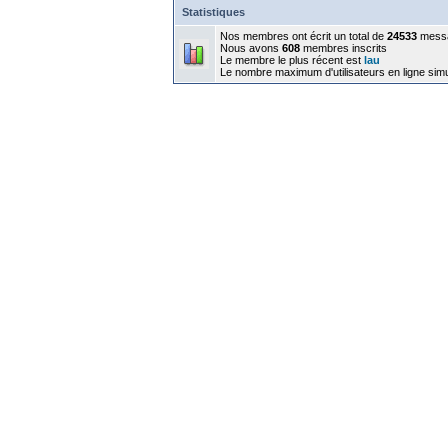
Statistiques
Nos membres ont écrit un total de
24533
mess
Nous avons
608
membres inscrits
Le membre le plus récent est
lau
Le nombre maximum d'utilisateurs en ligne sim