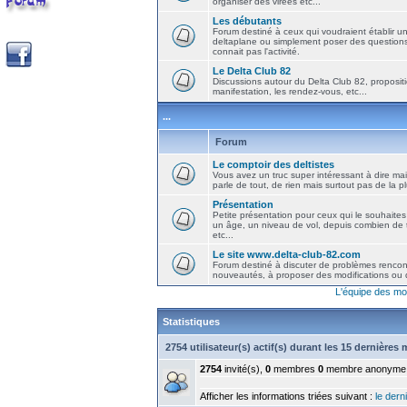
organiser des virées etc...
Les débutants
Forum destiné à ceux qui voudraient établir u
deltaplane ou simplement poser des question
connait pas l'activité.
Le Delta Club 82
Discussions autour du Delta Club 82, propositi
manifestation, les rendez-vous, etc...
...
Forum
Le comptoir des deltistes
Vous avez un truc super intéressant à dire mais
parle de tout, de rien mais surtout pas de la 
Présentation
Petite présentation pour ceux qui le souhaites
un âge, un niveau de vol, depuis combien de t
etc...
Le site www.delta-club-82.com
Forum destiné à discuter de problèmes rencont
nouveautés, à proposer des modifications ou d
L'équipe des mo
Statistiques
2754 utilisateur(s) actif(s) durant les 15 dernières
2754
invité(s),
0
membres
0
membre anonyme
Afficher les informations triées suivant :
le derni