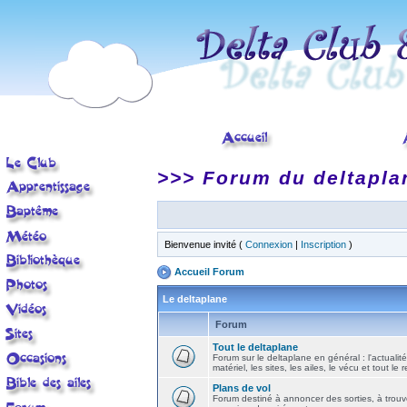
>>> Forum du deltapla
Bienvenue invité (
Connexion
|
Inscription
)
Accueil Forum
Le deltaplane
Forum
Tout le deltaplane
Forum sur le deltaplane en général : l'actualité
matériel, les sites, les ailes, le vécu et tout le r
Plans de vol
Forum destiné à annoncer des sorties, à trouv