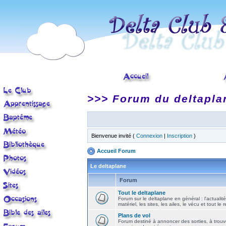
>>> Forum du deltapla
Bienvenue invité (
Connexion
|
Inscription
)
Accueil Forum
Le deltaplane
Forum
Tout le deltaplane
Forum sur le deltaplane en général : l'actualité
matériel, les sites, les ailes, le vécu et tout le r
Plans de vol
Forum destiné à annoncer des sorties, à trouv