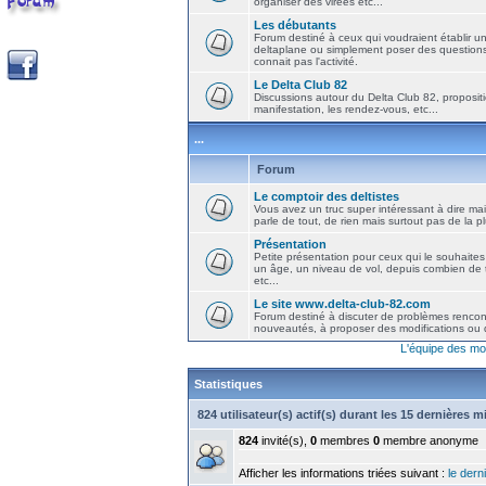
organiser des virées etc...
Les débutants
Forum destiné à ceux qui voudraient établir u
deltaplane ou simplement poser des question
connait pas l'activité.
Le Delta Club 82
Discussions autour du Delta Club 82, propositi
manifestation, les rendez-vous, etc...
...
Forum
Le comptoir des deltistes
Vous avez un truc super intéressant à dire mais
parle de tout, de rien mais surtout pas de la 
Présentation
Petite présentation pour ceux qui le souhaites
un âge, un niveau de vol, depuis combien de t
etc...
Le site www.delta-club-82.com
Forum destiné à discuter de problèmes rencont
nouveautés, à proposer des modifications ou d
L'équipe des mo
Statistiques
824 utilisateur(s) actif(s) durant les 15 dernières 
824
invité(s),
0
membres
0
membre anonyme
Afficher les informations triées suivant :
le derni