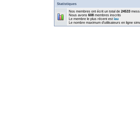
Statistiques
Nos membres ont écrit un total de
24533
mess
Nous avons
608
membres inscrits
Le membre le plus récent est
lau
Le nombre maximum d'utilisateurs en ligne sim