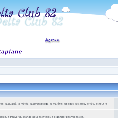
taplane
)
: l'actualité, la météo, l'apprentissage, le matériel, les sites, les ailes, le vécu et tout le
ies, à trouver du monde pour aller voler, à organiser des virées etc...