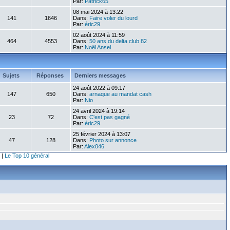
Par:
Patrick65
08 mai 2024 à 13:22
141
1646
Dans:
Faire voler du lourd
Par:
éric29
02 août 2024 à 11:59
464
4553
Dans:
50 ans du delta club 82
Par:
Noël Ansel
Sujets
Réponses
Derniers messages
24 août 2022 à 09:17
147
650
Dans:
arnaque au mandat cash
Par:
Nio
24 avril 2024 à 19:14
23
72
Dans:
C'est pas gagné
Par:
éric29
25 février 2024 à 13:07
47
128
Dans:
Photo sur annonce
Par:
Alex046
|
Le Top 10 général