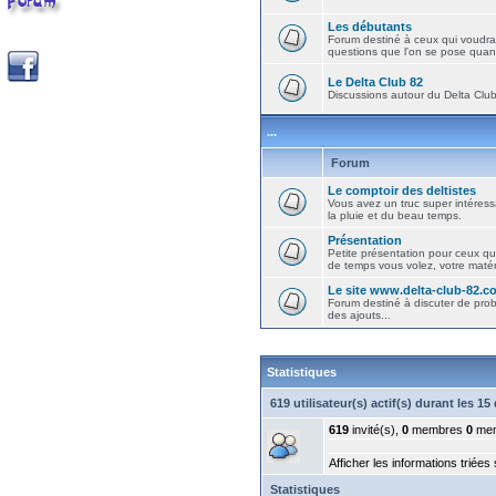
Les débutants
Forum destiné à ceux qui voudra
questions que l'on se pose quand
Le Delta Club 82
Discussions autour du Delta Club 
...
Forum
Le comptoir des deltistes
Vous avez un truc super intéressa
la pluie et du beau temps.
Présentation
Petite présentation pour ceux qu
de temps vous volez, votre matéri
Le site www.delta-club-82.c
Forum destiné à discuter de pro
des ajouts...
Statistiques
619 utilisateur(s) actif(s) durant les 1
619
invité(s),
0
membres
0
mem
Afficher les informations triées
Statistiques