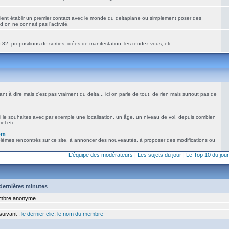
ient établir un premier contact avec le monde du deltaplane ou simplement poser des
 on ne connait pas l'activité.
82, propositions de sorties, idées de manifestation, les rendez-vous, etc...
nt à dire mais c'est pas vraiment du delta... ici on parle de tout, de rien mais surtout pas de
i le souhaites avec par exemple une localisation, un âge, un niveau de vol, depuis combien
el etc...
om
blèmes rencontrés sur ce site, à annoncer des nouveautés, à proposer des modifications ou
L'équipe des modérateurs
|
Les sujets du jour
|
Le Top 10 du jour
5 dernières minutes
bre anonyme
 suivant :
le dernier clic
,
le nom du membre