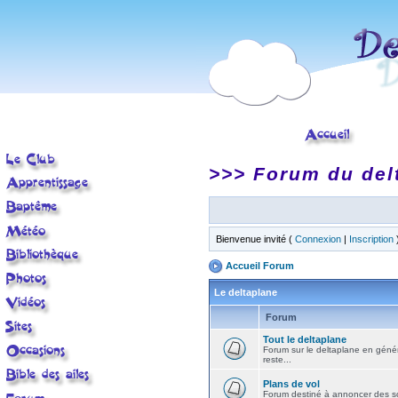
>>> Forum du del
Bienvenue invité (
Connexion
|
Inscription
Accueil Forum
Le deltaplane
Forum
Tout le deltaplane
Forum sur le deltaplane en général 
reste...
Plans de vol
Forum destiné à annoncer des sort