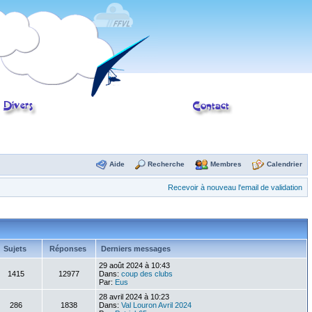
Aide
Recherche
Membres
Calendrier
Recevoir à nouveau l'email de validation
Sujets
Réponses
Derniers messages
29 août 2024 à 10:43
1415
12977
Dans:
coup des clubs
Par:
Eus
28 avril 2024 à 10:23
286
1838
Dans:
Val Louron Avril 2024