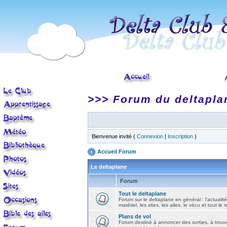
>>> Forum du deltapla
Bienvenue invité (
Connexion
|
Inscription
)
Accueil Forum
Le deltaplane
Forum
Tout le deltaplane
Forum sur le deltaplane en général : l'actualité
matériel, les sites, les ailes, le vécu et tout le r
Plans de vol
Forum destiné à annoncer des sorties, à trouv