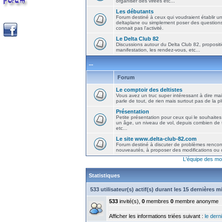
organiser des virées etc...
Les débutants
Forum destiné à ceux qui voudraient établir u
deltaplane ou simplement poser des question
connait pas l'activité.
Le Delta Club 82
Discussions autour du Delta Club 82, propositi
manifestation, les rendez-vous, etc...
...
Forum
Le comptoir des deltistes
Vous avez un truc super intéressant à dire mais
parle de tout, de rien mais surtout pas de la 
Présentation
Petite présentation pour ceux qui le souhaites
un âge, un niveau de vol, depuis combien de t
etc...
Le site www.delta-club-82.com
Forum destiné à discuter de problèmes rencont
nouveautés, à proposer des modifications ou d
L'équipe des mo
Statistiques
533 utilisateur(s) actif(s) durant les 15 dernières 
533
invité(s),
0
membres
0
membre anonyme
Afficher les informations triées suivant :
le derni