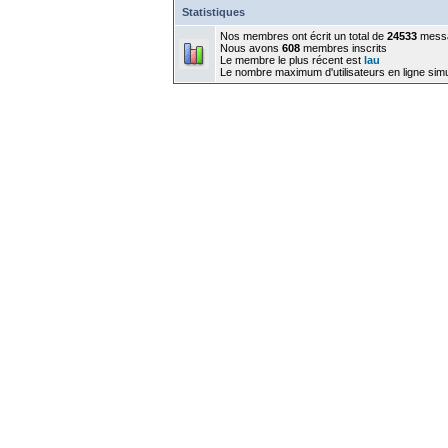
Statistiques
Nos membres ont écrit un total de
24533
mess
Nous avons
608
membres inscrits
Le membre le plus récent est
lau
Le nombre maximum d'utilisateurs en ligne sim