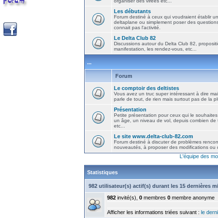
organiser des virées etc...
Les débutants
Forum destiné à ceux qui voudraient établir u
deltaplane ou simplement poser des question
connait pas l'activité.
Le Delta Club 82
Discussions autour du Delta Club 82, propositi
manifestation, les rendez-vous, etc...
...
Forum
Le comptoir des deltistes
Vous avez un truc super intéressant à dire mais
parle de tout, de rien mais surtout pas de la 
Présentation
Petite présentation pour ceux qui le souhaites
un âge, un niveau de vol, depuis combien de t
etc...
Le site www.delta-club-82.com
Forum destiné à discuter de problèmes rencont
nouveautés, à proposer des modifications ou d
L'équipe des mo
Statistiques
982 utilisateur(s) actif(s) durant les 15 dernières 
982
invité(s),
0
membres
0
membre anonyme
Afficher les informations triées suivant :
le derni