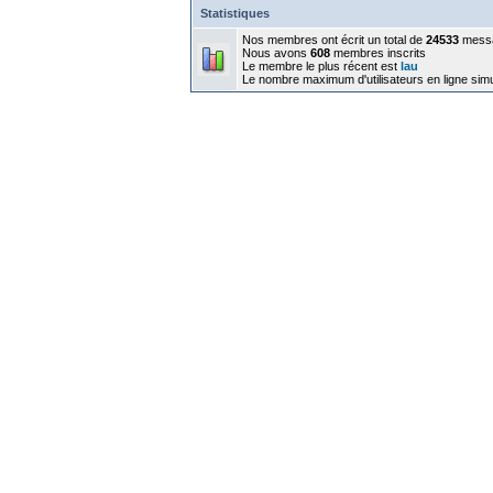
Statistiques
Nos membres ont écrit un total de
24533
mess
Nous avons
608
membres inscrits
Le membre le plus récent est
lau
Le nombre maximum d'utilisateurs en ligne sim