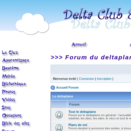
>>> Forum du deltapla
Bienvenue invité (
Connexion
|
Inscription
)
Accueil Forum
Le deltaplane
Forum
Tout le deltaplane
Forum sur le deltaplane en général : l'actualité
matériel, les sites, les ailes, le vécu et tout le r
Plans de vol
Forum destiné à annoncer des sorties, à trouv