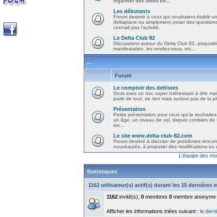
organiser des virées etc...
Les débutants
Forum destiné à ceux qui voudraient établir u
deltaplane ou simplement poser des question
connait pas l'activité.
Le Delta Club 82
Discussions autour du Delta Club 82, propositi
manifestation, les rendez-vous, etc...
...
Forum
Le comptoir des deltistes
Vous avez un truc super intéressant à dire mais
parle de tout, de rien mais surtout pas de la 
Présentation
Petite présentation pour ceux qui le souhaites
un âge, un niveau de vol, depuis combien de t
etc...
Le site www.delta-club-82.com
Forum destiné à discuter de problèmes rencont
nouveautés, à proposer des modifications ou d
L'équipe des mo
Statistiques
1162 utilisateur(s) actif(s) durant les 15 dernières
1162
invité(s),
0
membres
0
membre anonyme
Afficher les informations triées suivant :
le derni