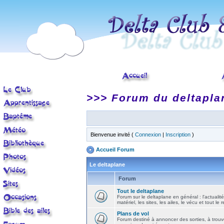
>>> Forum du deltapla
Bienvenue invité (
Connexion
|
Inscription
)
Accueil Forum
Le deltaplane
Forum
Tout le deltaplane
Forum sur le deltaplane en général : l'actualité
matériel, les sites, les ailes, le vécu et tout le r
Plans de vol
Forum destiné à annoncer des sorties, à trouv