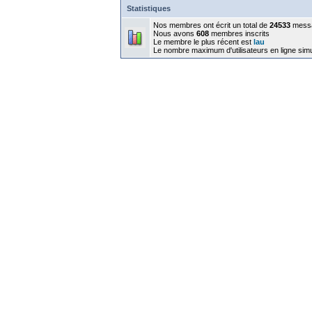
Statistiques
Nos membres ont écrit un total de
24533
mess
Nous avons
608
membres inscrits
Le membre le plus récent est
lau
Le nombre maximum d'utilisateurs en ligne sim