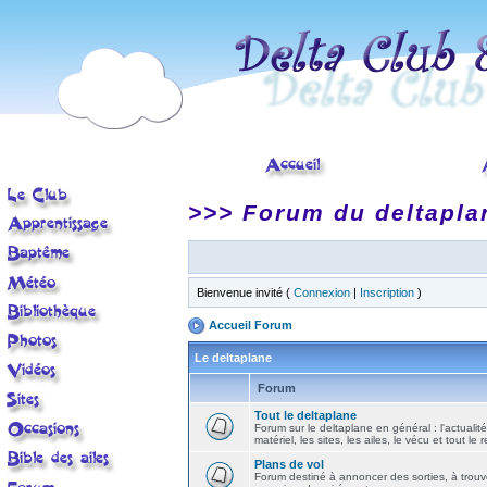
>>> Forum du deltapla
Bienvenue invité (
Connexion
|
Inscription
)
Accueil Forum
Le deltaplane
Forum
Tout le deltaplane
Forum sur le deltaplane en général : l'actualité
matériel, les sites, les ailes, le vécu et tout le r
Plans de vol
Forum destiné à annoncer des sorties, à trouv