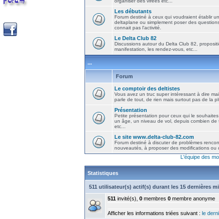
organiser des virées etc...
Les débutants
Forum destiné à ceux qui voudraient établir u
deltaplane ou simplement poser des question
connait pas l'activité.
Le Delta Club 82
Discussions autour du Delta Club 82, propositi
manifestation, les rendez-vous, etc...
...
Forum
Le comptoir des deltistes
Vous avez un truc super intéressant à dire mais
parle de tout, de rien mais surtout pas de la 
Présentation
Petite présentation pour ceux qui le souhaites
un âge, un niveau de vol, depuis combien de t
etc...
Le site www.delta-club-82.com
Forum destiné à discuter de problèmes rencont
nouveautés, à proposer des modifications ou d
L'équipe des mo
Statistiques
511 utilisateur(s) actif(s) durant les 15 dernières m
511
invité(s),
0
membres
0
membre anonyme
Afficher les informations triées suivant :
le derni