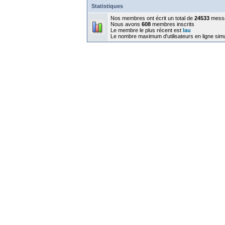
Statistiques
Nos membres ont écrit un total de
24533
mess
Nous avons
608
membres inscrits
Le membre le plus récent est
lau
Le nombre maximum d'utilisateurs en ligne sim