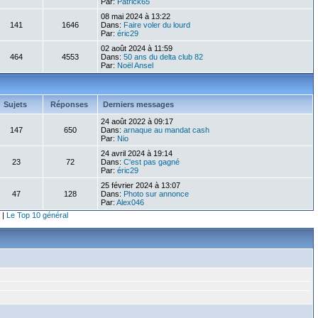
Par:
Patrick65
08 mai 2024 à 13:22
141
1646
Dans:
Faire voler du lourd
Par:
éric29
02 août 2024 à 11:59
464
4553
Dans:
50 ans du delta club 82
Par:
Noël Ansel
Sujets
Réponses
Derniers messages
24 août 2022 à 09:17
147
650
Dans:
arnaque au mandat cash
Par:
Nio
24 avril 2024 à 19:14
23
72
Dans:
C'est pas gagné
Par:
éric29
25 février 2024 à 13:07
47
128
Dans:
Photo sur annonce
Par:
Alex046
|
Le Top 10 général