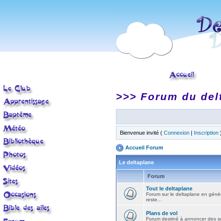
>>> Forum du del
Bienvenue invité (
Connexion
|
Inscription
Accueil Forum
Le deltaplane
Forum
Tout le deltaplane
Forum sur le deltaplane en général 
reste...
Plans de vol
Forum destiné à annoncer des sort