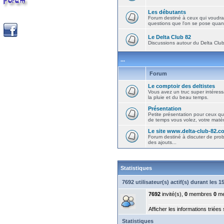
Les débutants
Forum destiné à ceux qui voudra
questions que l'on se pose quand
Le Delta Club 82
Discussions autour du Delta Club 
...
Forum
Le comptoir des deltistes
Vous avez un truc super intéressa
la pluie et du beau temps.
Présentation
Petite présentation pour ceux qu
de temps vous volez, votre matéri
Le site www.delta-club-82.c
Forum destiné à discuter de pro
des ajouts...
Statistiques
7692 utilisateur(s) actif(s) durant les 
7692
invité(s),
0
membres
0
me
Afficher les informations triées
Statistiques