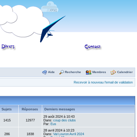
Aide
Recherche
Membres
Calendrier
Recevoir à nouveau l'email de validation
Sujets
Réponses
Derniers messages
29 août 2024 à 10:43
1415
12977
Dans:
coup des clubs
Par:
Eus
28 avril 2024 à 10:23
286
1838
Dans:
Val Louron Avril 2024