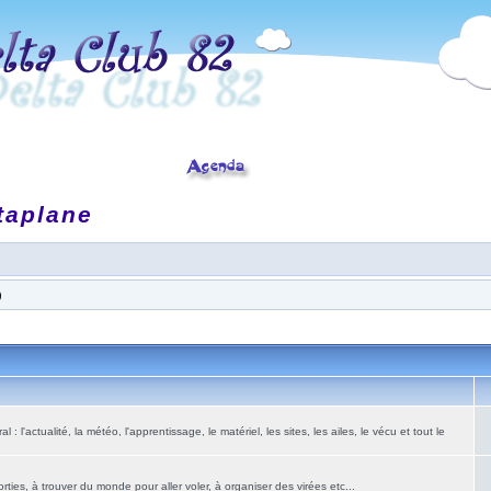
taplane
)
: l'actualité, la météo, l'apprentissage, le matériel, les sites, les ailes, le vécu et tout le
ies, à trouver du monde pour aller voler, à organiser des virées etc...