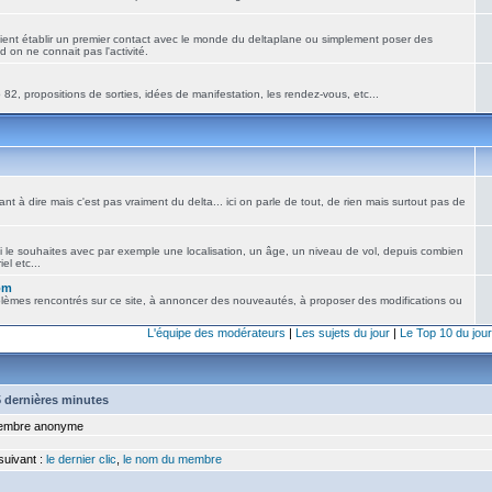
ient établir un premier contact avec le monde du deltaplane ou simplement poser des
 on ne connait pas l'activité.
82, propositions de sorties, idées de manifestation, les rendez-vous, etc...
nt à dire mais c'est pas vraiment du delta... ici on parle de tout, de rien mais surtout pas de
i le souhaites avec par exemple une localisation, un âge, un niveau de vol, depuis combien
el etc...
om
blèmes rencontrés sur ce site, à annoncer des nouveautés, à proposer des modifications ou
L'équipe des modérateurs
|
Les sujets du jour
|
Le Top 10 du jour
15 dernières minutes
mbre anonyme
 suivant :
le dernier clic
,
le nom du membre