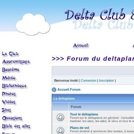
>>> Forum du deltapla
Bienvenue invité (
Connexion
|
Inscription
)
Accueil Forum
Le deltaplane
Forum
Tout le deltaplane
Forum sur le deltaplane en général : l'actualité
matériel, les sites, les ailes, le vécu et tout le r
Plans de vol
Forum destiné à annoncer des sorties, à trouv