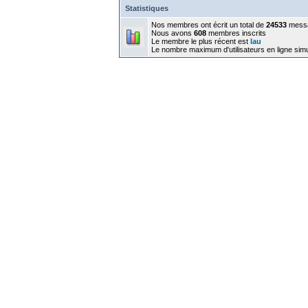
Statistiques
Nos membres ont écrit un total de
24533
mess
Nous avons
608
membres inscrits
Le membre le plus récent est
lau
Le nombre maximum d'utilisateurs en ligne sim