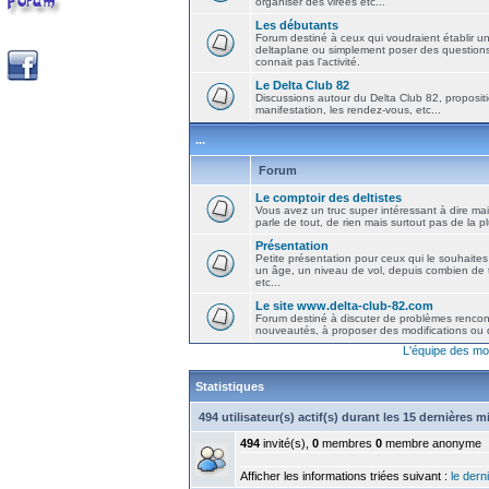
organiser des virées etc...
Les débutants
Forum destiné à ceux qui voudraient établir u
deltaplane ou simplement poser des question
connait pas l'activité.
Le Delta Club 82
Discussions autour du Delta Club 82, propositi
manifestation, les rendez-vous, etc...
...
Forum
Le comptoir des deltistes
Vous avez un truc super intéressant à dire mais
parle de tout, de rien mais surtout pas de la 
Présentation
Petite présentation pour ceux qui le souhaites
un âge, un niveau de vol, depuis combien de t
etc...
Le site www.delta-club-82.com
Forum destiné à discuter de problèmes rencont
nouveautés, à proposer des modifications ou d
L'équipe des mo
Statistiques
494 utilisateur(s) actif(s) durant les 15 dernières 
494
invité(s),
0
membres
0
membre anonyme
Afficher les informations triées suivant :
le derni