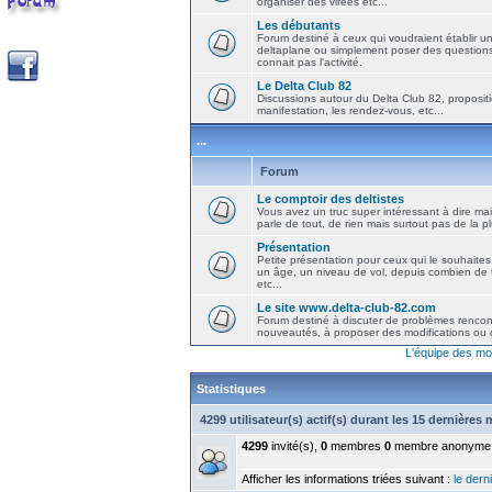
organiser des virées etc...
Les débutants
Forum destiné à ceux qui voudraient établir u
deltaplane ou simplement poser des question
connait pas l'activité.
Le Delta Club 82
Discussions autour du Delta Club 82, propositi
manifestation, les rendez-vous, etc...
...
Forum
Le comptoir des deltistes
Vous avez un truc super intéressant à dire mais
parle de tout, de rien mais surtout pas de la 
Présentation
Petite présentation pour ceux qui le souhaites
un âge, un niveau de vol, depuis combien de t
etc...
Le site www.delta-club-82.com
Forum destiné à discuter de problèmes rencont
nouveautés, à proposer des modifications ou d
L'équipe des mo
Statistiques
4299 utilisateur(s) actif(s) durant les 15 dernières
4299
invité(s),
0
membres
0
membre anonyme
Afficher les informations triées suivant :
le derni