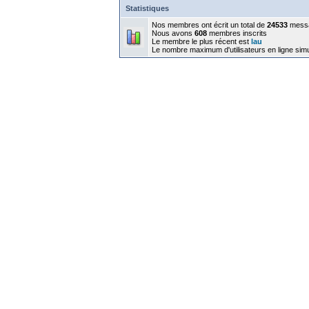
Statistiques
Nos membres ont écrit un total de
24533
mess
Nous avons
608
membres inscrits
Le membre le plus récent est
lau
Le nombre maximum d'utilisateurs en ligne sim