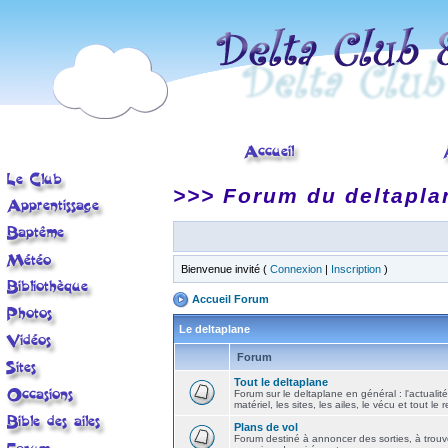
>>> Forum du deltapla
Bienvenue invité (
Connexion
|
Inscription
)
Accueil Forum
Le deltaplane
Forum
Tout le deltaplane
Forum sur le deltaplane en général : l'actualité
matériel, les sites, les ailes, le vécu et tout le r
Plans de vol
Forum destiné à annoncer des sorties, à trouv