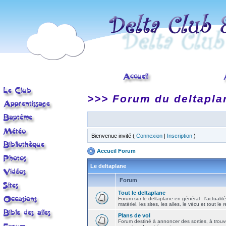
>>> Forum du deltapla
Bienvenue invité (
Connexion
|
Inscription
)
Accueil Forum
Le deltaplane
Forum
Tout le deltaplane
Forum sur le deltaplane en général : l'actualité
matériel, les sites, les ailes, le vécu et tout le r
Plans de vol
Forum destiné à annoncer des sorties, à trouv