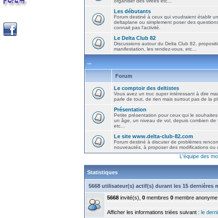
organiser des virées etc...
Les débutants
Forum destiné à ceux qui voudraient établir u
deltaplane ou simplement poser des question
connait pas l'activité.
Le Delta Club 82
Discussions autour du Delta Club 82, propositi
manifestation, les rendez-vous, etc...
...
Forum
Le comptoir des deltistes
Vous avez un truc super intéressant à dire mais
parle de tout, de rien mais surtout pas de la 
Présentation
Petite présentation pour ceux qui le souhaites
un âge, un niveau de vol, depuis combien de t
etc...
Le site www.delta-club-82.com
Forum destiné à discuter de problèmes rencont
nouveautés, à proposer des modifications ou d
L'équipe des mo
Statistiques
5668 utilisateur(s) actif(s) durant les 15 dernières
5668
invité(s),
0
membres
0
membre anonyme
Afficher les informations triées suivant :
le derni