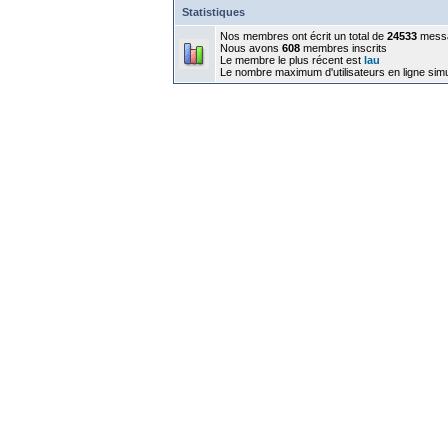
Statistiques
Nos membres ont écrit un total de
24533
mess
Nous avons
608
membres inscrits
Le membre le plus récent est
lau
Le nombre maximum d'utilisateurs en ligne sim