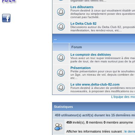
organiser des virées etc...
Les débutants
Forum destiné à ceux qui voudraient établir u
deltaplane ou simplement poser des question
connait pas l'activité.
Le Delta Club 82
Discussions autour du Delta Club 82, propositi
manifestation, les rendez-vous, etc...
...
Forum
Le comptoir des deltistes
Vous avez un truc super intéressant à dire mais
parle de tout, de rien mais surtout pas de la 
Présentation
Petite présentation pour ceux qui le souhaites
un âge, un niveau de vol, depuis combien de t
etc...
Le site www.delta-club-82.com
Forum destiné à discuter de problèmes rencont
nouveautés, à proposer des modifications ou d
L'équipe des mo
Statistiques
459 utilisateur(s) actif(s) durant les 15 dernières 
459
invité(s),
0
membres
0
membre anonyme
Afficher les informations triées suivant :
le derni