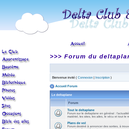
>>> Forum du deltapla
Bienvenue invité (
Connexion
|
Inscription
)
Accueil Forum
Le deltaplane
Forum
Tout le deltaplane
Forum sur le deltaplane en général : l'actualité
matériel, les sites, les ailes, le vécu et tout le r
Plans de vol
Forum destiné à annoncer des sorties, à trouv