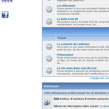
organiser des virées etc...
Les débutants
Forum destiné à ceux qui voudraient établir u
deltaplane ou simplement poser des question
connait pas l'activité.
Le Delta Club 82
Discussions autour du Delta Club 82, propositi
manifestation, les rendez-vous, etc...
...
Forum
Le comptoir des deltistes
Vous avez un truc super intéressant à dire mais
parle de tout, de rien mais surtout pas de la 
Présentation
Petite présentation pour ceux qui le souhaites
un âge, un niveau de vol, depuis combien de t
etc...
Le site www.delta-club-82.com
Forum destiné à discuter de problèmes rencont
nouveautés, à proposer des modifications ou d
L'équipe des mo
Statistiques
2116 utilisateur(s) actif(s) durant les 15 dernières
2116
invité(s),
0
membres
0
membre anonyme
Afficher les informations triées suivant :
le derni