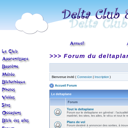
>>> Forum du deltapla
Bienvenue invité (
Connexion
|
Inscription
)
Accueil Forum
Le deltaplane
Forum
Tout le deltaplane
Forum sur le deltaplane en général : l'actualité
matériel, les sites, les ailes, le vécu et tout le r
Plans de vol
Forum destiné à annoncer des sorties, à trouv