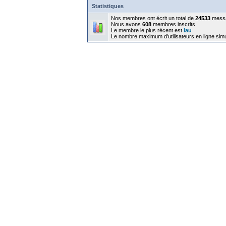
Statistiques
Nos membres ont écrit un total de
24533
mess
Nous avons
608
membres inscrits
Le membre le plus récent est
lau
Le nombre maximum d'utilisateurs en ligne sim