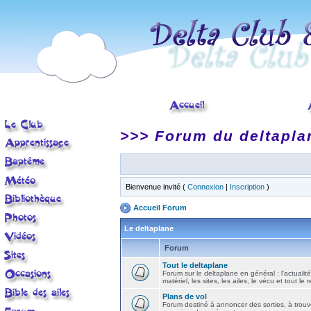
>>> Forum du deltapla
Bienvenue invité (
Connexion
|
Inscription
)
Accueil Forum
Le deltaplane
Forum
Tout le deltaplane
Forum sur le deltaplane en général : l'actualité
matériel, les sites, les ailes, le vécu et tout le r
Plans de vol
Forum destiné à annoncer des sorties, à trouv