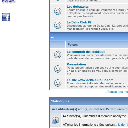
organiser des virées etc...
Les débutants
Forum destiné à ceux qui voudraient établir u
deltaplane ou simplement poser des question
connait pas l'activité.
Le Delta Club 82
Discussions autour du Delta Club 82, propositi
manifestation, les rendez-vous, etc...
...
Forum
Le comptoir des deltistes
Vous avez un truc super intéressant à dire mais
parle de tout, de rien mais surtout pas de la 
Présentation
Petite présentation pour ceux qui le souhaites
un âge, un niveau de vol, depuis combien de t
etc...
Le site www.delta-club-82.com
Forum destiné à discuter de problèmes rencont
nouveautés, à proposer des modifications ou d
L'équipe des mo
Statistiques
477 utilisateur(s) actif(s) durant les 15 dernières 
477
invité(s),
0
membres
0
membre anonyme
Afficher les informations triées suivant :
le derni