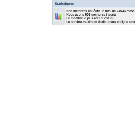
Statistiques
Nos membres ont écrit un total de
24533
mess
Nous avons
608
membres inscrits
Le membre le plus récent est
lau
Le nombre maximum d'utilisateurs en ligne sim