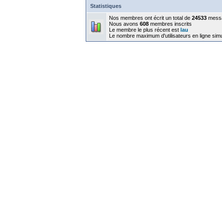
Statistiques
Nos membres ont écrit un total de
24533
mess
Nous avons
608
membres inscrits
Le membre le plus récent est
lau
Le nombre maximum d'utilisateurs en ligne sim