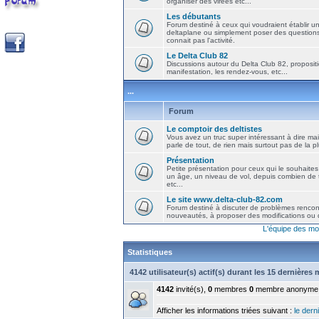
organiser des virées etc...
Les débutants
Forum destiné à ceux qui voudraient établir u
deltaplane ou simplement poser des question
connait pas l'activité.
Le Delta Club 82
Discussions autour du Delta Club 82, propositi
manifestation, les rendez-vous, etc...
...
Forum
Le comptoir des deltistes
Vous avez un truc super intéressant à dire mais
parle de tout, de rien mais surtout pas de la 
Présentation
Petite présentation pour ceux qui le souhaites
un âge, un niveau de vol, depuis combien de t
etc...
Le site www.delta-club-82.com
Forum destiné à discuter de problèmes rencont
nouveautés, à proposer des modifications ou d
L'équipe des mo
Statistiques
4142 utilisateur(s) actif(s) durant les 15 dernières
4142
invité(s),
0
membres
0
membre anonyme
Afficher les informations triées suivant :
le derni