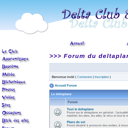
>>> Forum du deltapla
Bienvenue invité (
Connexion
|
Inscription
)
Accueil Forum
Le deltaplane
Forum
Tout le deltaplane
Forum sur le deltaplane en général : l'actualité
matériel, les sites, les ailes, le vécu et tout le r
Plans de vol
Forum destiné à annoncer des sorties, à trouv