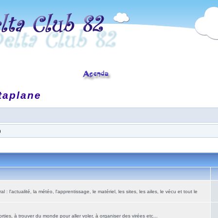
taplane
)
: l'actualité, la météo, l'apprentissage, le matériel, les sites, les ailes, le vécu et tout le
ies, à trouver du monde pour aller voler, à organiser des virées etc...