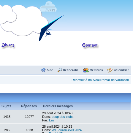
Aide
Recherche
Membres
Calendrier
Recevoir à nouveau l'email de validation
Sujets
Réponses
Derniers messages
29 août 2024 à 10:43
1415
12977
Dans:
coup des clubs
Par:
Eus
28 avril 2024 à 10:23
286
1838
Dans:
Val Louron Avril 2024