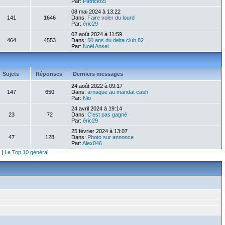
Par:
Patrick65
08 mai 2024 à 13:22
141
1646
Dans:
Faire voler du lourd
Par:
éric29
02 août 2024 à 11:59
464
4553
Dans:
50 ans du delta club 82
Par:
Noël Ansel
Sujets
Réponses
Derniers messages
24 août 2022 à 09:17
147
650
Dans:
arnaque au mandat cash
Par:
Nio
24 avril 2024 à 19:14
23
72
Dans:
C'est pas gagné
Par:
éric29
25 février 2024 à 13:07
47
128
Dans:
Photo sur annonce
Par:
Alex046
|
Le Top 10 général