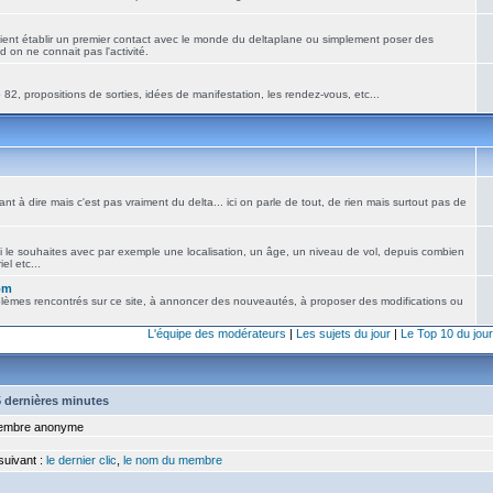
ient établir un premier contact avec le monde du deltaplane ou simplement poser des
 on ne connait pas l'activité.
82, propositions de sorties, idées de manifestation, les rendez-vous, etc...
nt à dire mais c'est pas vraiment du delta... ici on parle de tout, de rien mais surtout pas de
i le souhaites avec par exemple une localisation, un âge, un niveau de vol, depuis combien
el etc...
om
blèmes rencontrés sur ce site, à annoncer des nouveautés, à proposer des modifications ou
L'équipe des modérateurs
|
Les sujets du jour
|
Le Top 10 du jour
15 dernières minutes
mbre anonyme
 suivant :
le dernier clic
,
le nom du membre