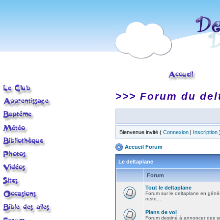
>>> Forum du del
Bienvenue invité (
Connexion
|
Inscription
Accueil Forum
Le deltaplane
Forum
Tout le deltaplane
Forum sur le deltaplane en général 
reste...
Plans de vol
Forum destiné à annoncer des sort