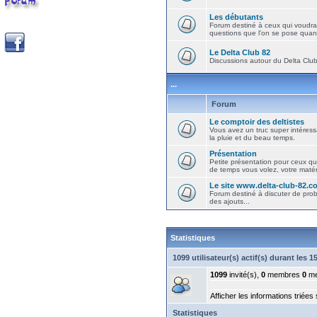
Les débutants
Forum destiné à ceux qui voudra
questions que l'on se pose quand
Le Delta Club 82
Discussions autour du Delta Club 
...
Forum
Le comptoir des deltistes
Vous avez un truc super intéressa
la pluie et du beau temps.
Présentation
Petite présentation pour ceux qu
de temps vous volez, votre matéri
Le site www.delta-club-82.c
Forum destiné à discuter de pro
des ajouts...
Statistiques
1099 utilisateur(s) actif(s) durant les 
1099
invité(s),
0
membres
0
me
Afficher les informations triées
Statistiques