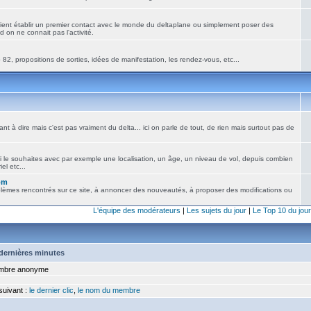
ient établir un premier contact avec le monde du deltaplane ou simplement poser des
 on ne connait pas l'activité.
82, propositions de sorties, idées de manifestation, les rendez-vous, etc...
nt à dire mais c'est pas vraiment du delta... ici on parle de tout, de rien mais surtout pas de
i le souhaites avec par exemple une localisation, un âge, un niveau de vol, depuis combien
el etc...
om
blèmes rencontrés sur ce site, à annoncer des nouveautés, à proposer des modifications ou
L'équipe des modérateurs
|
Les sujets du jour
|
Le Top 10 du jour
5 dernières minutes
bre anonyme
 suivant :
le dernier clic
,
le nom du membre