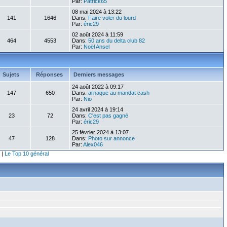
Par:
Patrick65
08 mai 2024 à 13:22
141
1646
Dans:
Faire voler du lourd
Par:
éric29
02 août 2024 à 11:59
464
4553
Dans:
50 ans du delta club 82
Par:
Noël Ansel
Sujets
Réponses
Derniers messages
24 août 2022 à 09:17
147
650
Dans:
arnaque au mandat cash
Par:
Nio
24 avril 2024 à 19:14
23
72
Dans:
C'est pas gagné
Par:
éric29
25 février 2024 à 13:07
47
128
Dans:
Photo sur annonce
Par:
Alex046
|
Le Top 10 général