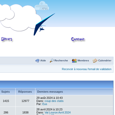
Aide
Recherche
Membres
Calendrier
Recevoir à nouveau l'email de validation
Sujets
Réponses
Derniers messages
29 août 2024 à 10:43
1415
12977
Dans:
coup des clubs
Par:
Eus
28 avril 2024 à 10:23
286
1838
Dans:
Val Louron Avril 2024