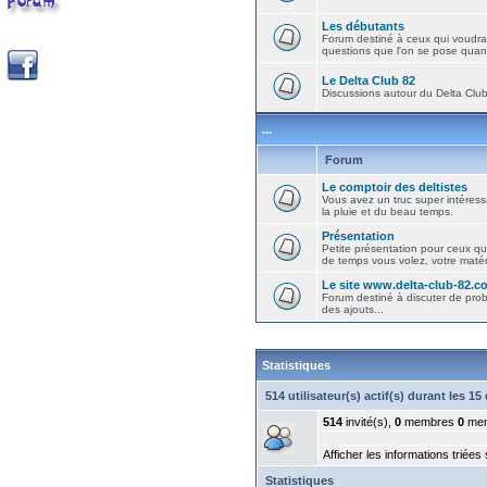
Les débutants
Forum destiné à ceux qui voudra
questions que l'on se pose quand
Le Delta Club 82
Discussions autour du Delta Club 
...
Forum
Le comptoir des deltistes
Vous avez un truc super intéressa
la pluie et du beau temps.
Présentation
Petite présentation pour ceux qu
de temps vous volez, votre matéri
Le site www.delta-club-82.c
Forum destiné à discuter de pro
des ajouts...
Statistiques
514 utilisateur(s) actif(s) durant les 1
514
invité(s),
0
membres
0
mem
Afficher les informations triées
Statistiques