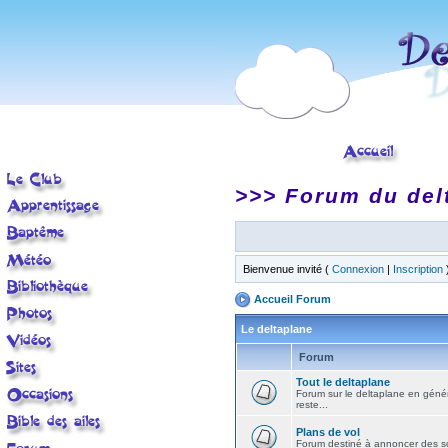
>>> Forum du del
Bienvenue invité (
Connexion
|
Inscription
Accueil Forum
Le deltaplane
Forum
Tout le deltaplane
Forum sur le deltaplane en général 
reste...
Plans de vol
Forum destiné à annoncer des sort