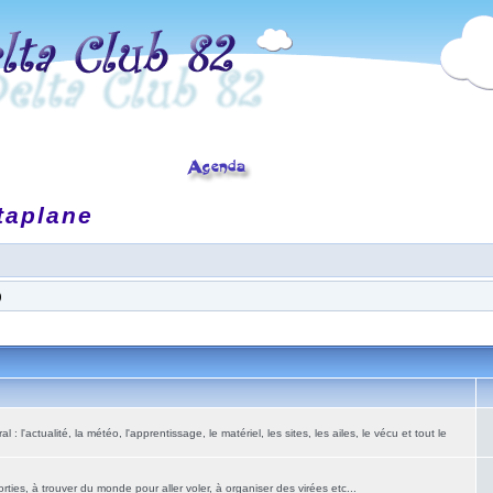
taplane
)
: l'actualité, la météo, l'apprentissage, le matériel, les sites, les ailes, le vécu et tout le
ies, à trouver du monde pour aller voler, à organiser des virées etc...