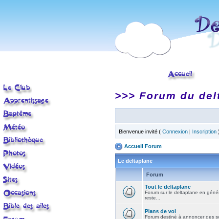
>>> Forum du del
Bienvenue invité (
Connexion
|
Inscription
Accueil Forum
Le deltaplane
Forum
Tout le deltaplane
Forum sur le deltaplane en général 
reste...
Plans de vol
Forum destiné à annoncer des sort