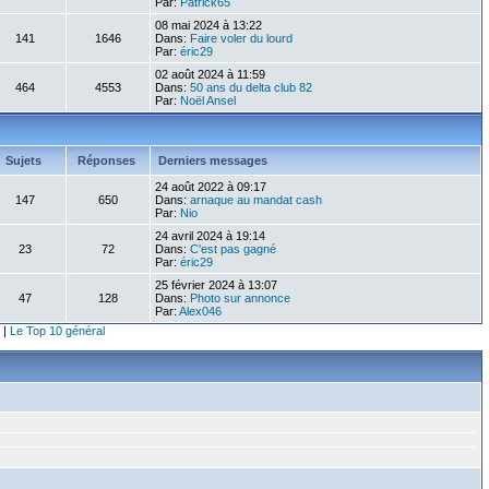
Par:
Patrick65
08 mai 2024 à 13:22
141
1646
Dans:
Faire voler du lourd
Par:
éric29
02 août 2024 à 11:59
464
4553
Dans:
50 ans du delta club 82
Par:
Noël Ansel
Sujets
Réponses
Derniers messages
24 août 2022 à 09:17
147
650
Dans:
arnaque au mandat cash
Par:
Nio
24 avril 2024 à 19:14
23
72
Dans:
C'est pas gagné
Par:
éric29
25 février 2024 à 13:07
47
128
Dans:
Photo sur annonce
Par:
Alex046
|
Le Top 10 général