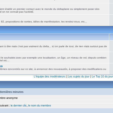
ient établir un premier contact avec le monde du deltaplane ou simplement poser des
 on ne connait pas l'activité.
82, propositions de sorties, idées de manifestation, les rendez-vous, etc...
nt à dire mais c'est pas vraiment du delta... ici on parle de tout, de rien mais surtout pas de
i le souhaites avec par exemple une localisation, un âge, un niveau de vol, depuis combien
el etc...
om
blèmes rencontrés sur ce site, à annoncer des nouveautés, à proposer des modifications ou
L'équipe des modérateurs
|
Les sujets du jour
|
Le Top 10 du jour
5 dernières minutes
bre anonyme
 suivant :
le dernier clic
,
le nom du membre