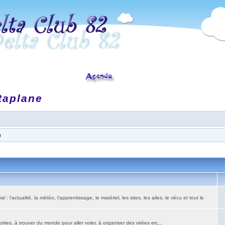
taplane
)
: l'actualité, la météo, l'apprentissage, le matériel, les sites, les ailes, le vécu et tout le
ies, à trouver du monde pour aller voler, à organiser des virées etc...