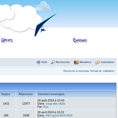
Aide
Recherche
Membres
Calendrier
Recevoir à nouveau l'email de validation
Sujets
Réponses
Derniers messages
29 août 2024 à 10:43
1415
12977
Dans:
coup des clubs
Par:
Eus
28 avril 2024 à 10:23
286
1838
Dans:
Val Louron Avril 2024