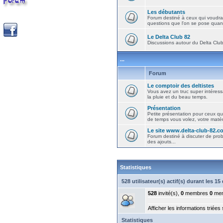
Les débutants
Forum destiné à ceux qui voudra
questions que l'on se pose quand
Le Delta Club 82
Discussions autour du Delta Club 
...
Forum
Le comptoir des deltistes
Vous avez un truc super intéressa
la pluie et du beau temps.
Présentation
Petite présentation pour ceux qu
de temps vous volez, votre matéri
Le site www.delta-club-82.c
Forum destiné à discuter de pro
des ajouts...
Statistiques
528 utilisateur(s) actif(s) durant les 1
528
invité(s),
0
membres
0
mem
Afficher les informations triées
Statistiques