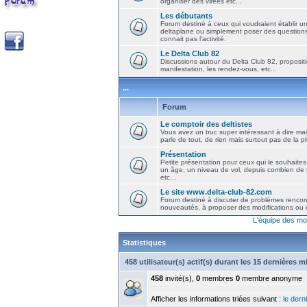
organiser des virées etc...
Les débutants
Forum destiné à ceux qui voudraient établir u
deltaplane ou simplement poser des question
connait pas l'activité.
Le Delta Club 82
Discussions autour du Delta Club 82, propositi
manifestation, les rendez-vous, etc...
...
Forum
Le comptoir des deltistes
Vous avez un truc super intéressant à dire mais
parle de tout, de rien mais surtout pas de la 
Présentation
Petite présentation pour ceux qui le souhaites
un âge, un niveau de vol, depuis combien de t
etc...
Le site www.delta-club-82.com
Forum destiné à discuter de problèmes rencont
nouveautés, à proposer des modifications ou d
L'équipe des mo
Statistiques
458 utilisateur(s) actif(s) durant les 15 dernières 
458
invité(s),
0
membres
0
membre anonyme
Afficher les informations triées suivant :
le derni