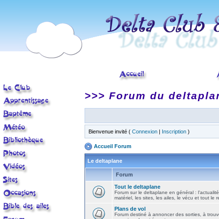
>>> Forum du deltapla
Bienvenue invité (
Connexion
|
Inscription
)
Accueil Forum
Le deltaplane
Forum
Tout le deltaplane
Forum sur le deltaplane en général : l'actualité
matériel, les sites, les ailes, le vécu et tout le r
Plans de vol
Forum destiné à annoncer des sorties, à trouv