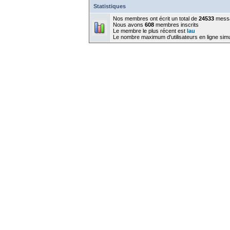
Statistiques
Nos membres ont écrit un total de
24533
mess
Nous avons
608
membres inscrits
Le membre le plus récent est
lau
Le nombre maximum d'utilisateurs en ligne sim