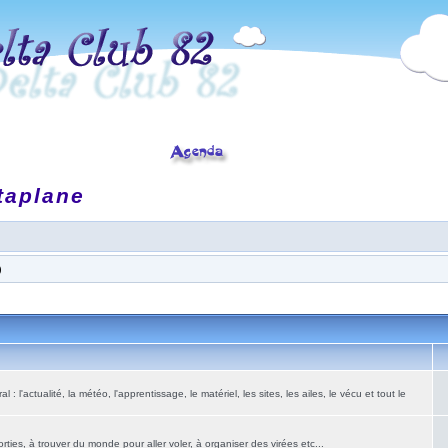
taplane
)
: l'actualité, la météo, l'apprentissage, le matériel, les sites, les ailes, le vécu et tout le
ies, à trouver du monde pour aller voler, à organiser des virées etc...