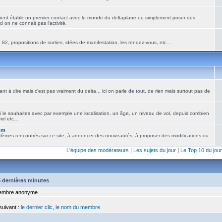
ient établir un premier contact avec le monde du deltaplane ou simplement poser des
 on ne connait pas l'activité.
82, propositions de sorties, idées de manifestation, les rendez-vous, etc...
nt à dire mais c'est pas vraiment du delta... ici on parle de tout, de rien mais surtout pas de
i le souhaites avec par exemple une localisation, un âge, un niveau de vol, depuis combien
el etc...
om
blèmes rencontrés sur ce site, à annoncer des nouveautés, à proposer des modifications ou
L'équipe des modérateurs
|
Les sujets du jour
|
Le Top 10 du jour
15 dernières minutes
mbre anonyme
 suivant :
le dernier clic
,
le nom du membre