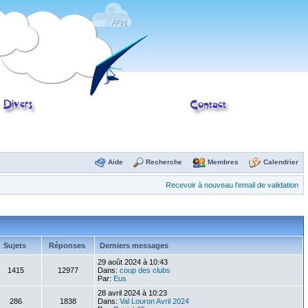
Aide
Recherche
Membres
Calendrier
Recevoir à nouveau l'email de validation
Sujets
Réponses
Derniers messages
29 août 2024 à 10:43
1415
12977
Dans:
coup des clubs
Par:
Eus
28 avril 2024 à 10:23
286
1838
Dans:
Val Louron Avril 2024