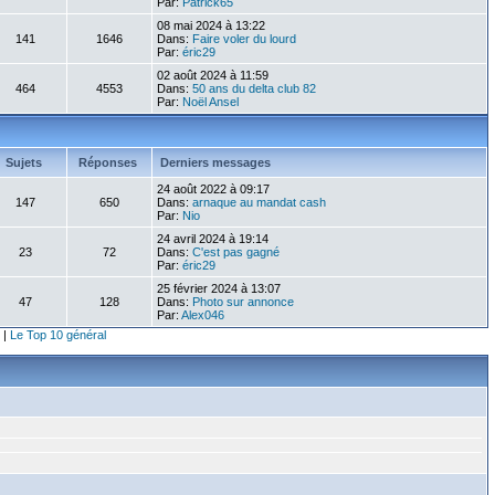
Par:
Patrick65
08 mai 2024 à 13:22
141
1646
Dans:
Faire voler du lourd
Par:
éric29
02 août 2024 à 11:59
464
4553
Dans:
50 ans du delta club 82
Par:
Noël Ansel
Sujets
Réponses
Derniers messages
24 août 2022 à 09:17
147
650
Dans:
arnaque au mandat cash
Par:
Nio
24 avril 2024 à 19:14
23
72
Dans:
C'est pas gagné
Par:
éric29
25 février 2024 à 13:07
47
128
Dans:
Photo sur annonce
Par:
Alex046
|
Le Top 10 général