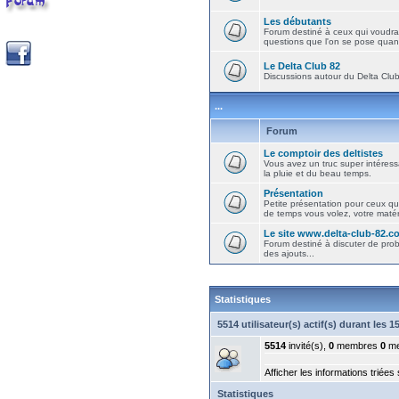
Les débutants
Forum destiné à ceux qui voudra
questions que l'on se pose quand
Le Delta Club 82
Discussions autour du Delta Club 
...
Forum
Le comptoir des deltistes
Vous avez un truc super intéressa
la pluie et du beau temps.
Présentation
Petite présentation pour ceux qu
de temps vous volez, votre matéri
Le site www.delta-club-82.c
Forum destiné à discuter de pro
des ajouts...
Statistiques
5514 utilisateur(s) actif(s) durant les 
5514
invité(s),
0
membres
0
me
Afficher les informations triées
Statistiques