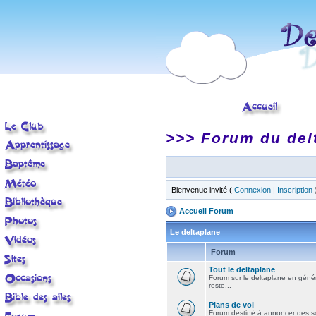
>>> Forum du del
Bienvenue invité (
Connexion
|
Inscription
Accueil Forum
Le deltaplane
Forum
Tout le deltaplane
Forum sur le deltaplane en général 
reste...
Plans de vol
Forum destiné à annoncer des sort