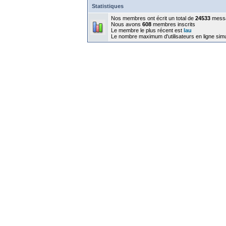
Statistiques
Nos membres ont écrit un total de
24533
mess
Nous avons
608
membres inscrits
Le membre le plus récent est
lau
Le nombre maximum d'utilisateurs en ligne sim