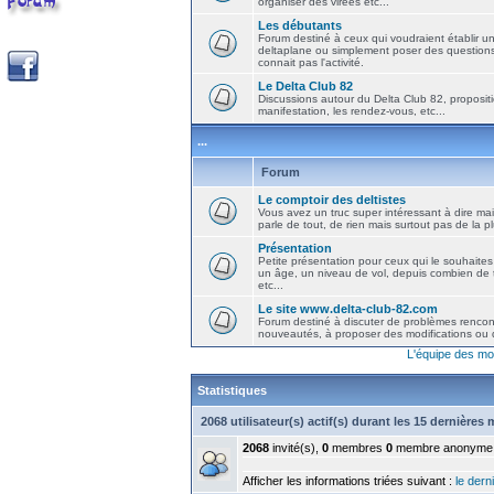
organiser des virées etc...
Les débutants
Forum destiné à ceux qui voudraient établir u
deltaplane ou simplement poser des question
connait pas l'activité.
Le Delta Club 82
Discussions autour du Delta Club 82, propositi
manifestation, les rendez-vous, etc...
...
Forum
Le comptoir des deltistes
Vous avez un truc super intéressant à dire mais
parle de tout, de rien mais surtout pas de la 
Présentation
Petite présentation pour ceux qui le souhaites
un âge, un niveau de vol, depuis combien de t
etc...
Le site www.delta-club-82.com
Forum destiné à discuter de problèmes rencont
nouveautés, à proposer des modifications ou d
L'équipe des mo
Statistiques
2068 utilisateur(s) actif(s) durant les 15 dernières
2068
invité(s),
0
membres
0
membre anonyme
Afficher les informations triées suivant :
le derni