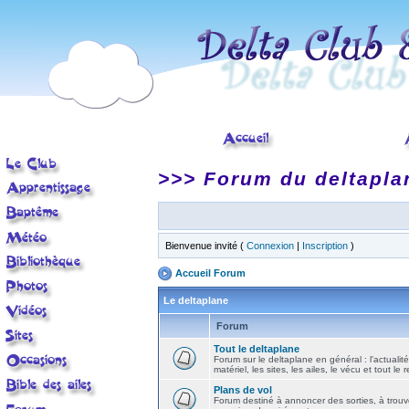
>>> Forum du deltapla
Bienvenue invité (
Connexion
|
Inscription
)
Accueil Forum
Le deltaplane
Forum
Tout le deltaplane
Forum sur le deltaplane en général : l'actualité
matériel, les sites, les ailes, le vécu et tout le r
Plans de vol
Forum destiné à annoncer des sorties, à trouv