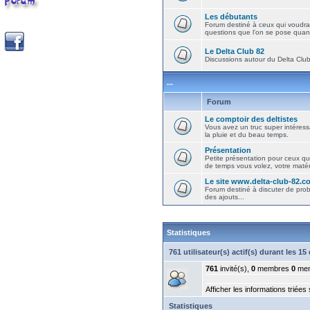
Les débutants
Forum destiné à ceux qui voudra
questions que l'on se pose quand
Le Delta Club 82
Discussions autour du Delta Club 
...
Forum
Le comptoir des deltistes
Vous avez un truc super intéressa
la pluie et du beau temps.
Présentation
Petite présentation pour ceux qu
de temps vous volez, votre matéri
Le site www.delta-club-82.c
Forum destiné à discuter de pro
des ajouts...
Statistiques
761 utilisateur(s) actif(s) durant les 1
761
invité(s),
0
membres
0
mem
Afficher les informations triées
Statistiques