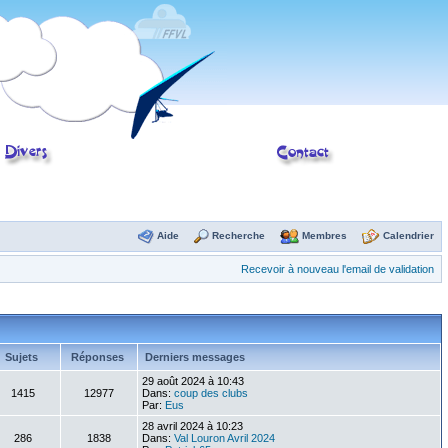
Aide
Recherche
Membres
Calendrier
Recevoir à nouveau l'email de validation
Sujets
Réponses
Derniers messages
29 août 2024 à 10:43
1415
12977
Dans:
coup des clubs
Par:
Eus
28 avril 2024 à 10:23
286
1838
Dans:
Val Louron Avril 2024