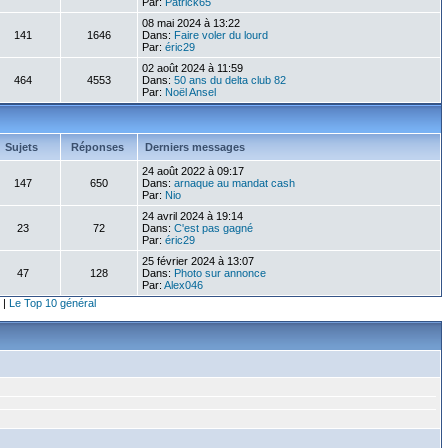
Par:
Patrick65
08 mai 2024 à 13:22
141
1646
Dans:
Faire voler du lourd
Par:
éric29
02 août 2024 à 11:59
464
4553
Dans:
50 ans du delta club 82
Par:
Noël Ansel
Sujets
Réponses
Derniers messages
24 août 2022 à 09:17
147
650
Dans:
arnaque au mandat cash
Par:
Nio
24 avril 2024 à 19:14
23
72
Dans:
C'est pas gagné
Par:
éric29
25 février 2024 à 13:07
47
128
Dans:
Photo sur annonce
Par:
Alex046
|
Le Top 10 général