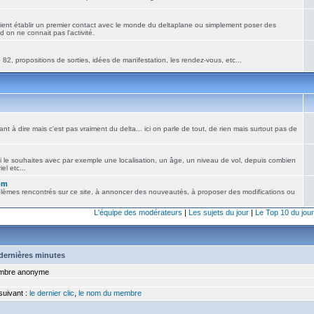
ient établir un premier contact avec le monde du deltaplane ou simplement poser des
 on ne connait pas l'activité.
82, propositions de sorties, idées de manifestation, les rendez-vous, etc...
nt à dire mais c'est pas vraiment du delta... ici on parle de tout, de rien mais surtout pas de
i le souhaites avec par exemple une localisation, un âge, un niveau de vol, depuis combien
el etc...
om
blèmes rencontrés sur ce site, à annoncer des nouveautés, à proposer des modifications ou
L'équipe des modérateurs
|
Les sujets du jour
|
Le Top 10 du jour
5 dernières minutes
bre anonyme
 suivant :
le dernier clic
,
le nom du membre