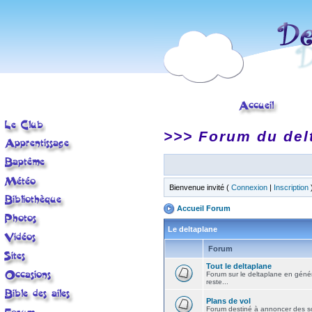
>>> Forum du del
Bienvenue invité (
Connexion
|
Inscription
Accueil Forum
Le deltaplane
Forum
Tout le deltaplane
Forum sur le deltaplane en général 
reste...
Plans de vol
Forum destiné à annoncer des sort