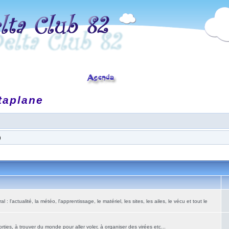
taplane
)
: l'actualité, la météo, l'apprentissage, le matériel, les sites, les ailes, le vécu et tout le
ies, à trouver du monde pour aller voler, à organiser des virées etc...