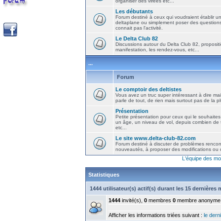
organiser des virées etc...
Les débutants
Forum destiné à ceux qui voudraient établir u
deltaplane ou simplement poser des question
connait pas l'activité.
Le Delta Club 82
Discussions autour du Delta Club 82, propositi
manifestation, les rendez-vous, etc...
...
Forum
Le comptoir des deltistes
Vous avez un truc super intéressant à dire mais
parle de tout, de rien mais surtout pas de la 
Présentation
Petite présentation pour ceux qui le souhaites
un âge, un niveau de vol, depuis combien de t
etc...
Le site www.delta-club-82.com
Forum destiné à discuter de problèmes rencont
nouveautés, à proposer des modifications ou d
L'équipe des mo
Statistiques
1444 utilisateur(s) actif(s) durant les 15 dernières
1444
invité(s),
0
membres
0
membre anonyme
Afficher les informations triées suivant :
le derni