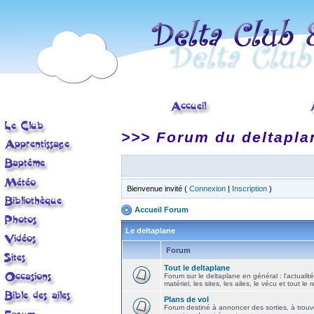
>>> Forum du deltapla
Bienvenue invité (
Connexion
|
Inscription
)
Accueil Forum
Le deltaplane
Forum
Tout le deltaplane
Forum sur le deltaplane en général : l'actualité
matériel, les sites, les ailes, le vécu et tout le r
Plans de vol
Forum destiné à annoncer des sorties, à trouv