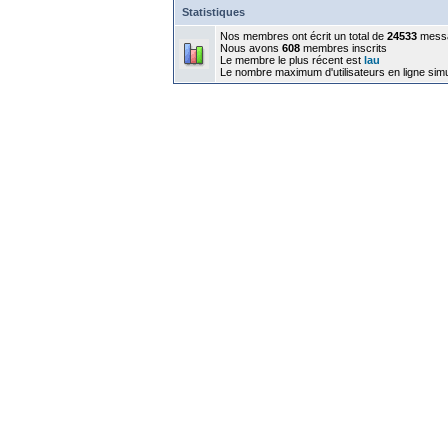
Statistiques
Nos membres ont écrit un total de
24533
mess
Nous avons
608
membres inscrits
Le membre le plus récent est
lau
Le nombre maximum d'utilisateurs en ligne sim