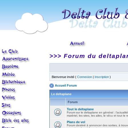
>>> Forum du deltapla
Bienvenue invité (
Connexion
|
Inscription
)
Accueil Forum
Le deltaplane
Forum
Tout le deltaplane
Forum sur le deltaplane en général : l'actualité
matériel, les sites, les ailes, le vécu et tout le r
Plans de vol
Forum destiné à annoncer des sorties, à trouv