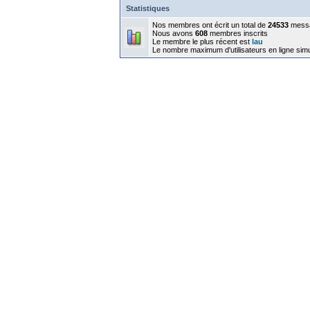
Statistiques
Nos membres ont écrit un total de
24533
mess
Nous avons
608
membres inscrits
Le membre le plus récent est
lau
Le nombre maximum d'utilisateurs en ligne sim