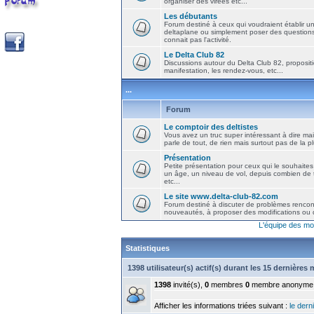
organiser des virées etc...
Les débutants
Forum destiné à ceux qui voudraient établir u
deltaplane ou simplement poser des question
connait pas l'activité.
Le Delta Club 82
Discussions autour du Delta Club 82, propositi
manifestation, les rendez-vous, etc...
...
Forum
Le comptoir des deltistes
Vous avez un truc super intéressant à dire mais
parle de tout, de rien mais surtout pas de la 
Présentation
Petite présentation pour ceux qui le souhaites
un âge, un niveau de vol, depuis combien de t
etc...
Le site www.delta-club-82.com
Forum destiné à discuter de problèmes rencont
nouveautés, à proposer des modifications ou d
L'équipe des mo
Statistiques
1398 utilisateur(s) actif(s) durant les 15 dernières
1398
invité(s),
0
membres
0
membre anonyme
Afficher les informations triées suivant :
le derni