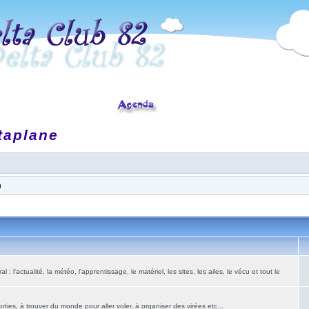
taplane
)
: l'actualité, la météo, l'apprentissage, le matériel, les sites, les ailes, le vécu et tout le
ies, à trouver du monde pour aller voler, à organiser des virées etc...