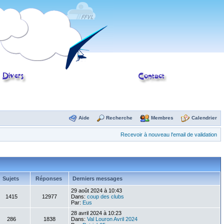
Aide
Recherche
Membres
Calendrier
Recevoir à nouveau l'email de validation
Sujets
Réponses
Derniers messages
29 août 2024 à 10:43
1415
12977
Dans:
coup des clubs
Par:
Eus
28 avril 2024 à 10:23
286
1838
Dans:
Val Louron Avril 2024