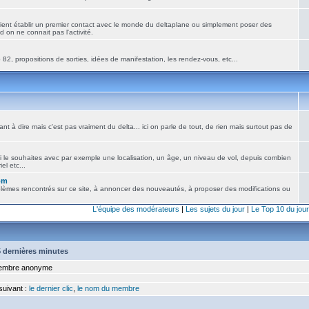
ient établir un premier contact avec le monde du deltaplane ou simplement poser des
 on ne connait pas l'activité.
82, propositions de sorties, idées de manifestation, les rendez-vous, etc...
nt à dire mais c'est pas vraiment du delta... ici on parle de tout, de rien mais surtout pas de
i le souhaites avec par exemple une localisation, un âge, un niveau de vol, depuis combien
el etc...
om
blèmes rencontrés sur ce site, à annoncer des nouveautés, à proposer des modifications ou
L'équipe des modérateurs
|
Les sujets du jour
|
Le Top 10 du jour
15 dernières minutes
mbre anonyme
 suivant :
le dernier clic
,
le nom du membre