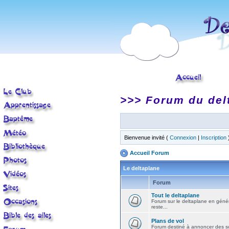
>>> Forum du del
Bienvenue invité (
Connexion
|
Inscription
Accueil Forum
Le deltaplane
Forum
Tout le deltaplane
Forum sur le deltaplane en général 
reste...
Plans de vol
Forum destiné à annoncer des sort