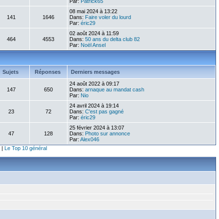
Par:
Patrick65
08 mai 2024 à 13:22
141
1646
Dans:
Faire voler du lourd
Par:
éric29
02 août 2024 à 11:59
464
4553
Dans:
50 ans du delta club 82
Par:
Noël Ansel
Sujets
Réponses
Derniers messages
24 août 2022 à 09:17
147
650
Dans:
arnaque au mandat cash
Par:
Nio
24 avril 2024 à 19:14
23
72
Dans:
C'est pas gagné
Par:
éric29
25 février 2024 à 13:07
47
128
Dans:
Photo sur annonce
Par:
Alex046
|
Le Top 10 général