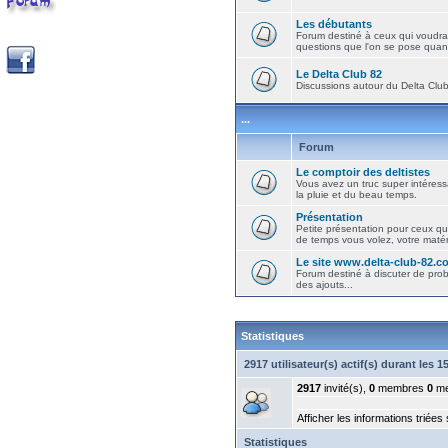
Les débutants
Forum destiné à ceux qui voudra
questions que l'on se pose quand
Le Delta Club 82
Discussions autour du Delta Club 
...
Forum
Le comptoir des deltistes
Vous avez un truc super intéressa
la pluie et du beau temps.
Présentation
Petite présentation pour ceux qu
de temps vous volez, votre matéri
Le site www.delta-club-82.c
Forum destiné à discuter de pro
des ajouts...
Statistiques
2917 utilisateur(s) actif(s) durant les 
2917
invité(s),
0
membres
0
me
Afficher les informations triées
Statistiques