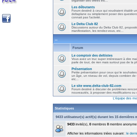
organiser des virées etc...
Les débutants
Forum destiné à ceux qui voudraient établir u
deltaplane ou simplement poser des question
connait pas l'activité.
Le Delta Club 82
Discussions autour du Delta Club 82, propositi
manifestation, les rendez-vous, etc...
...
Forum
Le comptoir des deltistes
Vous avez un truc super intéressant à dire mais
parle de tout, de rien mais surtout pas de la 
Présentation
Petite présentation pour ceux qui le souhaites
un âge, un niveau de vol, depuis combien de t
etc...
Le site www.delta-club-82.com
Forum destiné à discuter de problèmes rencont
nouveautés, à proposer des modifications ou d
L'équipe des mo
Statistiques
9433 utilisateur(s) actif(s) durant les 15 dernières
9433
invité(s),
0
membres
0
membre anonyme
Afficher les informations triées suivant :
le derni