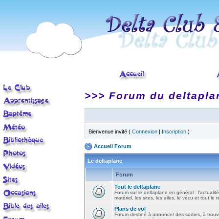
>>> Forum du deltapla
Bienvenue invité (
Connexion
|
Inscription
)
Accueil Forum
Le deltaplane
Forum
Tout le deltaplane
Forum sur le deltaplane en général : l'actualité
matériel, les sites, les ailes, le vécu et tout le r
Plans de vol
Forum destiné à annoncer des sorties, à trouv