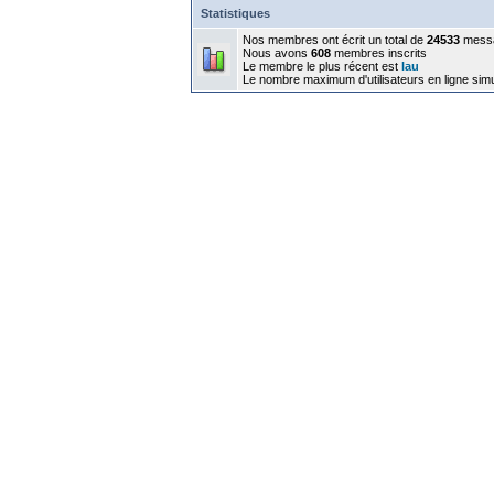
Statistiques
Nos membres ont écrit un total de
24533
mess
Nous avons
608
membres inscrits
Le membre le plus récent est
lau
Le nombre maximum d'utilisateurs en ligne sim