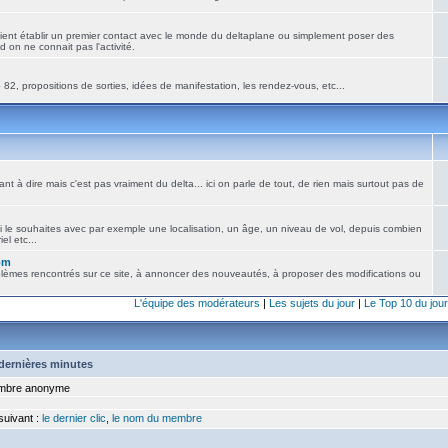
ient établir un premier contact avec le monde du deltaplane ou simplement poser des
 on ne connait pas l'activité.
82, propositions de sorties, idées de manifestation, les rendez-vous, etc...
nt à dire mais c'est pas vraiment du delta... ici on parle de tout, de rien mais surtout pas de
i le souhaites avec par exemple une localisation, un âge, un niveau de vol, depuis combien
el etc...
om
blèmes rencontrés sur ce site, à annoncer des nouveautés, à proposer des modifications ou
L'équipe des modérateurs
|
Les sujets du jour
|
Le Top 10 du jour
5 dernières minutes
bre anonyme
 suivant :
le dernier clic
,
le nom du membre