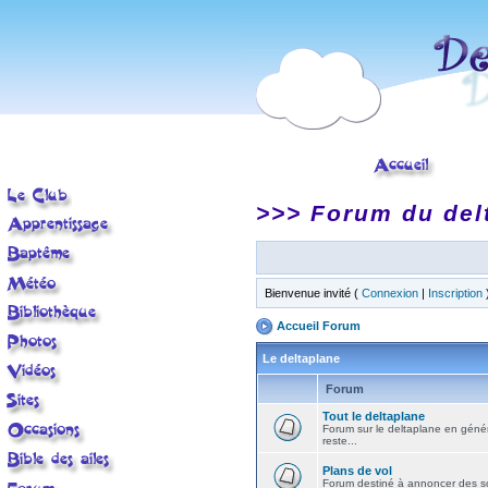
>>> Forum du del
Bienvenue invité (
Connexion
|
Inscription
Accueil Forum
Le deltaplane
Forum
Tout le deltaplane
Forum sur le deltaplane en général 
reste...
Plans de vol
Forum destiné à annoncer des sort