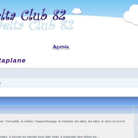
taplane
)
: l'actualité, la météo, l'apprentissage, le matériel, les sites, les ailes, le vécu et tout le
ies, à trouver du monde pour aller voler, à organiser des virées etc...