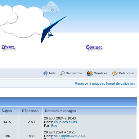
Aide
Recherche
Membres
Calendrier
Recevoir à nouveau l'email de validation
Sujets
Réponses
Derniers messages
29 août 2024 à 10:43
1415
12977
Dans:
coup des clubs
Par:
Eus
28 avril 2024 à 10:23
286
1838
Dans:
Val Louron Avril 2024