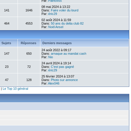
Par:
Patrick65
08 mai 2024 à 13:22
141
1646
Dans:
Faire voler du lourd
Par:
éric29
02 août 2024 à 11:59
464
4553
Dans:
50 ans du delta club 82
Par:
Noël Ansel
Sujets
Réponses
Derniers messages
24 août 2022 à 09:17
147
650
Dans:
arnaque au mandat cash
Par:
Nio
24 avril 2024 à 19:14
23
72
Dans:
C'est pas gagné
Par:
éric29
25 février 2024 à 13:07
47
128
Dans:
Photo sur annonce
Par:
Alex046
|
Le Top 10 général