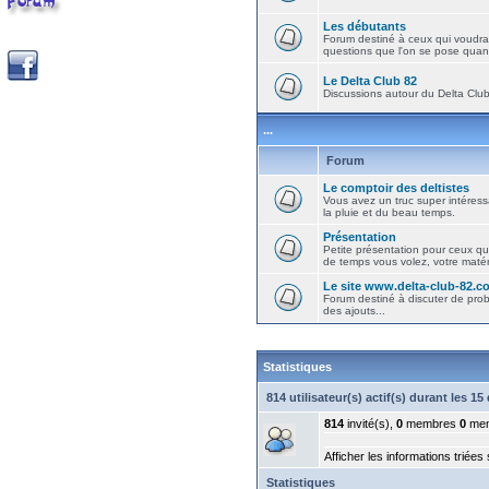
Les débutants
Forum destiné à ceux qui voudra
questions que l'on se pose quand
Le Delta Club 82
Discussions autour du Delta Club 
...
Forum
Le comptoir des deltistes
Vous avez un truc super intéressa
la pluie et du beau temps.
Présentation
Petite présentation pour ceux qu
de temps vous volez, votre matéri
Le site www.delta-club-82.c
Forum destiné à discuter de pro
des ajouts...
Statistiques
814 utilisateur(s) actif(s) durant les 1
814
invité(s),
0
membres
0
mem
Afficher les informations triées
Statistiques