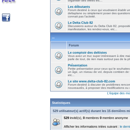
organiser des virées etc...
Les débutants
Forum destiné à ceux qui voudraient établir u
deltaplane ou simplement poser des question
connait pas l'activité.
Le Delta Club 82
Discussions autour du Delta Club 82, propositi
manifestation, les rendez-vous, etc...
...
Forum
Le comptoir des deltistes
Vous avez un truc super intéressant à dire mais
parle de tout, de rien mais surtout pas de la 
Présentation
Petite présentation pour ceux qui le souhaites
un âge, un niveau de vol, depuis combien de t
etc...
Le site www.delta-club-82.com
Forum destiné à discuter de problèmes rencont
nouveautés, à proposer des modifications ou d
L'équipe des mo
Statistiques
529 utilisateur(s) actif(s) durant les 15 dernières 
529
invité(s),
0
membres
0
membre anonyme
Afficher les informations triées suivant :
le derni