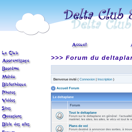
>>> Forum du deltapla
Bienvenue invité (
Connexion
|
Inscription
)
Accueil Forum
Le deltaplane
Forum
Tout le deltaplane
Forum sur le deltaplane en général : l'actualité
matériel, les sites, les ailes, le vécu et tout le r
Plans de vol
Forum destiné à annoncer des sorties, à trouv