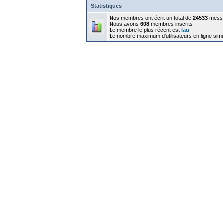
Statistiques
Nos membres ont écrit un total de
24533
mess
Nous avons
608
membres inscrits
Le membre le plus récent est
lau
Le nombre maximum d'utilisateurs en ligne sim