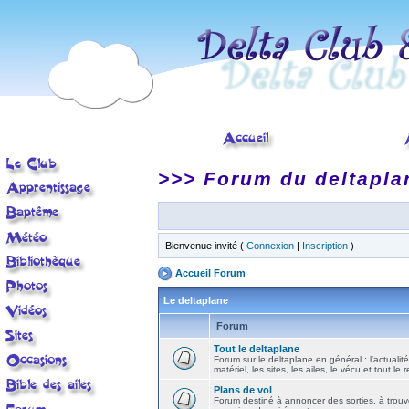
>>> Forum du deltapla
Bienvenue invité (
Connexion
|
Inscription
)
Accueil Forum
Le deltaplane
Forum
Tout le deltaplane
Forum sur le deltaplane en général : l'actualité
matériel, les sites, les ailes, le vécu et tout le r
Plans de vol
Forum destiné à annoncer des sorties, à trouv