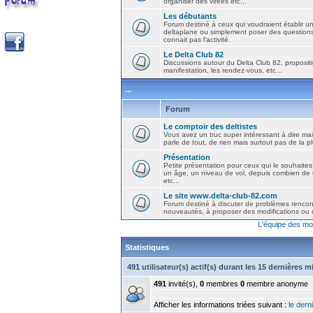
organiser des virées etc...
Les débutants
Forum destiné à ceux qui voudraient établir u
deltaplane ou simplement poser des question
connait pas l'activité.
Le Delta Club 82
Discussions autour du Delta Club 82, propositi
manifestation, les rendez-vous, etc...
...
Forum
Le comptoir des deltistes
Vous avez un truc super intéressant à dire mais
parle de tout, de rien mais surtout pas de la 
Présentation
Petite présentation pour ceux qui le souhaites
un âge, un niveau de vol, depuis combien de t
etc...
Le site www.delta-club-82.com
Forum destiné à discuter de problèmes rencont
nouveautés, à proposer des modifications ou d
L'équipe des mo
Statistiques
491 utilisateur(s) actif(s) durant les 15 dernières 
491
invité(s),
0
membres
0
membre anonyme
Afficher les informations triées suivant :
le derni