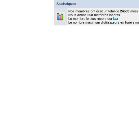
Statistiques
Nos membres ont écrit un total de
24533
mess
Nous avons
608
membres inscrits
Le membre le plus récent est
lau
Le nombre maximum d'utilisateurs en ligne sim