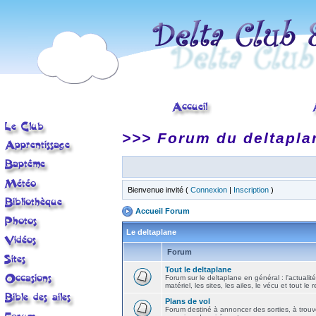
>>> Forum du deltapla
Bienvenue invité (
Connexion
|
Inscription
)
Accueil Forum
Le deltaplane
Forum
Tout le deltaplane
Forum sur le deltaplane en général : l'actualité
matériel, les sites, les ailes, le vécu et tout le r
Plans de vol
Forum destiné à annoncer des sorties, à trouv