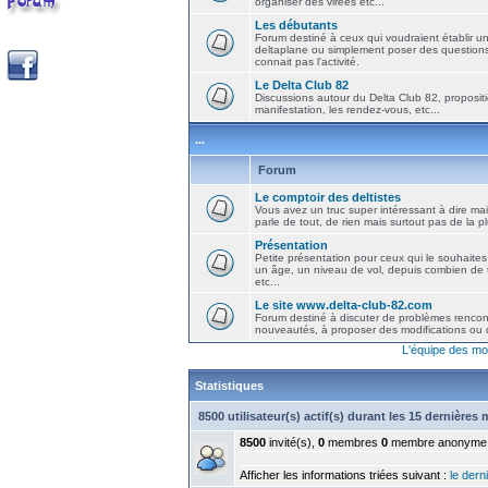
organiser des virées etc...
Les débutants
Forum destiné à ceux qui voudraient établir u
deltaplane ou simplement poser des question
connait pas l'activité.
Le Delta Club 82
Discussions autour du Delta Club 82, propositi
manifestation, les rendez-vous, etc...
...
Forum
Le comptoir des deltistes
Vous avez un truc super intéressant à dire mais
parle de tout, de rien mais surtout pas de la 
Présentation
Petite présentation pour ceux qui le souhaites
un âge, un niveau de vol, depuis combien de t
etc...
Le site www.delta-club-82.com
Forum destiné à discuter de problèmes rencont
nouveautés, à proposer des modifications ou d
L'équipe des mo
Statistiques
8500 utilisateur(s) actif(s) durant les 15 dernières
8500
invité(s),
0
membres
0
membre anonyme
Afficher les informations triées suivant :
le derni