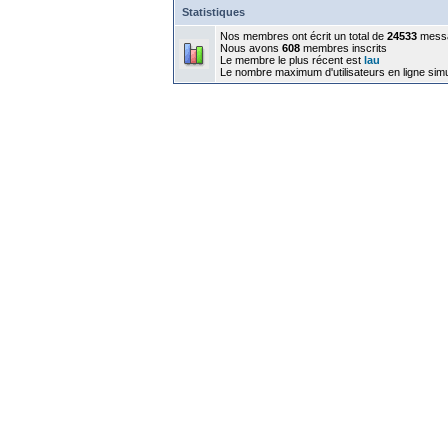
Statistiques
Nos membres ont écrit un total de
24533
mess
Nous avons
608
membres inscrits
Le membre le plus récent est
lau
Le nombre maximum d'utilisateurs en ligne sim