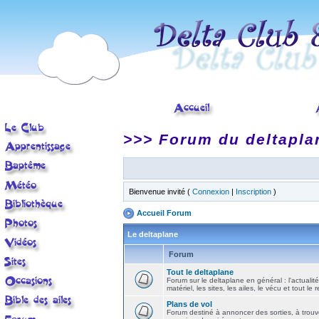
>>> Forum du deltapla
Bienvenue invité (
Connexion
|
Inscription
)
Accueil Forum
Le deltaplane
Forum
Tout le deltaplane
Forum sur le deltaplane en général : l'actualité
matériel, les sites, les ailes, le vécu et tout le r
Plans de vol
Forum destiné à annoncer des sorties, à trouv