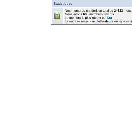
Statistiques
Nos membres ont écrit un total de
24533
mess
Nous avons
608
membres inscrits
Le membre le plus récent est
lau
Le nombre maximum d'utilisateurs en ligne sim