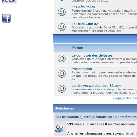
organiser des virées etc...
Les débutants
Forum destiné à ceux qui voudraient établir u
deltaplane ou simplement poser des question
connait pas l'activité.
Le Delta Club 82
Discussions autour du Delta Club 82, propositi
manifestation, les rendez-vous, etc...
...
Forum
Le comptoir des deltistes
Vous avez un truc super intéressant à dire mais
parle de tout, de rien mais surtout pas de la 
Présentation
Petite présentation pour ceux qui le souhaites
un âge, un niveau de vol, depuis combien de t
etc...
Le site www.delta-club-82.com
Forum destiné à discuter de problèmes rencont
nouveautés, à proposer des modifications ou d
L'équipe des mo
Statistiques
533 utilisateur(s) actif(s) durant les 15 dernières 
533
invité(s),
0
membres
0
membre anonyme
Afficher les informations triées suivant :
le derni