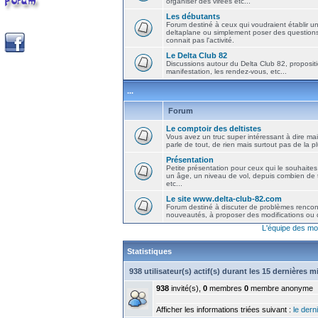
organiser des virées etc...
Les débutants
Forum destiné à ceux qui voudraient établir u
deltaplane ou simplement poser des question
connait pas l'activité.
Le Delta Club 82
Discussions autour du Delta Club 82, propositi
manifestation, les rendez-vous, etc...
...
Forum
Le comptoir des deltistes
Vous avez un truc super intéressant à dire mais
parle de tout, de rien mais surtout pas de la 
Présentation
Petite présentation pour ceux qui le souhaites
un âge, un niveau de vol, depuis combien de t
etc...
Le site www.delta-club-82.com
Forum destiné à discuter de problèmes rencont
nouveautés, à proposer des modifications ou d
L'équipe des mo
Statistiques
938 utilisateur(s) actif(s) durant les 15 dernières 
938
invité(s),
0
membres
0
membre anonyme
Afficher les informations triées suivant :
le derni