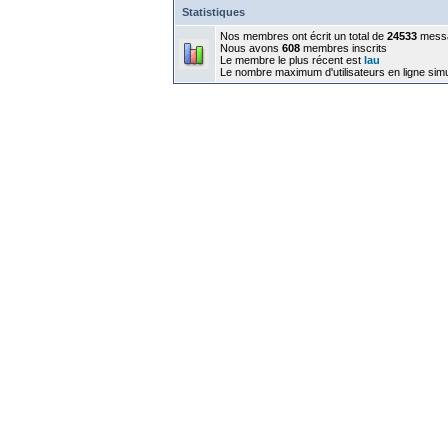
Statistiques
Nos membres ont écrit un total de
24533
mess
Nous avons
608
membres inscrits
Le membre le plus récent est
lau
Le nombre maximum d'utilisateurs en ligne sim