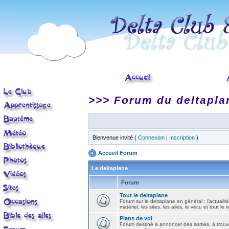
>>> Forum du deltapla
Bienvenue invité (
Connexion
|
Inscription
)
Accueil Forum
Le deltaplane
Forum
Tout le deltaplane
Forum sur le deltaplane en général : l'actualité
matériel, les sites, les ailes, le vécu et tout le r
Plans de vol
Forum destiné à annoncer des sorties, à trouv