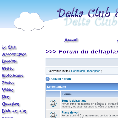
>>> Forum du deltapla
Bienvenue invité (
Connexion
|
Inscription
)
Accueil Forum
Le deltaplane
Forum
Tout le deltaplane
Forum sur le deltaplane en général : l'actualité
matériel, les sites, les ailes, le vécu et tout le r
Plans de vol
Forum destiné à annoncer des sorties, à trouv