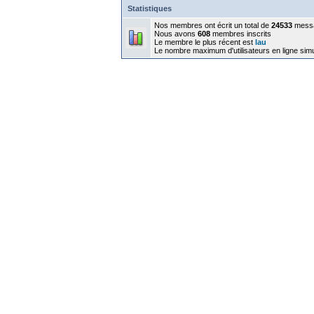
Statistiques
Nos membres ont écrit un total de
24533
mess
Nous avons
608
membres inscrits
Le membre le plus récent est
lau
Le nombre maximum d'utilisateurs en ligne sim