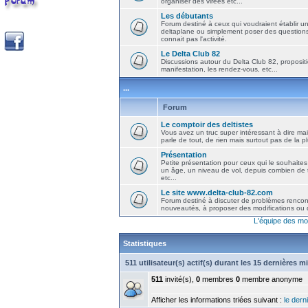
organiser des virées etc...
Les débutants
Forum destiné à ceux qui voudraient établir u
deltaplane ou simplement poser des question
connait pas l'activité.
Le Delta Club 82
Discussions autour du Delta Club 82, propositi
manifestation, les rendez-vous, etc...
...
Forum
Le comptoir des deltistes
Vous avez un truc super intéressant à dire mais
parle de tout, de rien mais surtout pas de la 
Présentation
Petite présentation pour ceux qui le souhaites
un âge, un niveau de vol, depuis combien de t
etc...
Le site www.delta-club-82.com
Forum destiné à discuter de problèmes rencont
nouveautés, à proposer des modifications ou d
L'équipe des mo
Statistiques
511 utilisateur(s) actif(s) durant les 15 dernières m
511
invité(s),
0
membres
0
membre anonyme
Afficher les informations triées suivant :
le derni