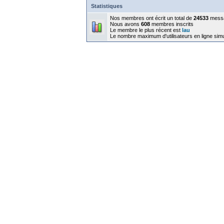
Statistiques
Nos membres ont écrit un total de
24533
mess
Nous avons
608
membres inscrits
Le membre le plus récent est
lau
Le nombre maximum d'utilisateurs en ligne sim