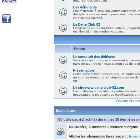
organiser des virées etc...
Les débutants
Forum destiné à ceux qui voudraient établir u
deltaplane ou simplement poser des question
connait pas l'activité.
Le Delta Club 82
Discussions autour du Delta Club 82, propositi
manifestation, les rendez-vous, etc...
...
Forum
Le comptoir des deltistes
Vous avez un truc super intéressant à dire mais
parle de tout, de rien mais surtout pas de la 
Présentation
Petite présentation pour ceux qui le souhaites
un âge, un niveau de vol, depuis combien de t
etc...
Le site www.delta-club-82.com
Forum destiné à discuter de problèmes rencont
nouveautés, à proposer des modifications ou d
L'équipe des mo
Statistiques
460 utilisateur(s) actif(s) durant les 15 dernières 
460
invité(s),
0
membres
0
membre anonyme
Afficher les informations triées suivant :
le derni