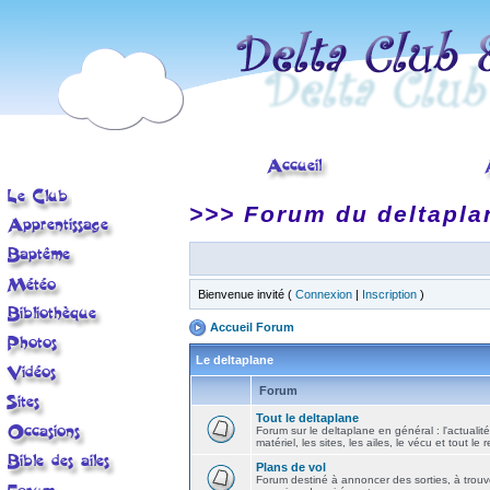
>>> Forum du deltapla
Bienvenue invité (
Connexion
|
Inscription
)
Accueil Forum
Le deltaplane
Forum
Tout le deltaplane
Forum sur le deltaplane en général : l'actualité
matériel, les sites, les ailes, le vécu et tout le r
Plans de vol
Forum destiné à annoncer des sorties, à trouv