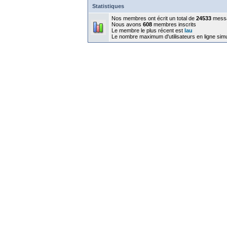
Statistiques
Nos membres ont écrit un total de
24533
mess
Nous avons
608
membres inscrits
Le membre le plus récent est
lau
Le nombre maximum d'utilisateurs en ligne sim