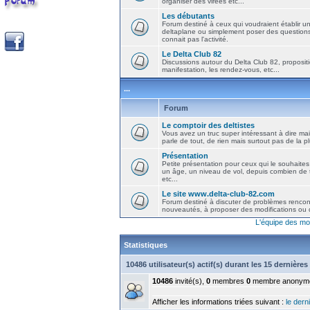
organiser des virées etc...
Les débutants
Forum destiné à ceux qui voudraient établir u
deltaplane ou simplement poser des question
connait pas l'activité.
Le Delta Club 82
Discussions autour du Delta Club 82, propositi
manifestation, les rendez-vous, etc...
...
Forum
Le comptoir des deltistes
Vous avez un truc super intéressant à dire mais
parle de tout, de rien mais surtout pas de la 
Présentation
Petite présentation pour ceux qui le souhaites
un âge, un niveau de vol, depuis combien de t
etc...
Le site www.delta-club-82.com
Forum destiné à discuter de problèmes rencont
nouveautés, à proposer des modifications ou d
L'équipe des mo
Statistiques
10486 utilisateur(s) actif(s) durant les 15 dernière
10486
invité(s),
0
membres
0
membre anonym
Afficher les informations triées suivant :
le derni