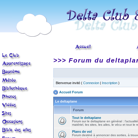
>>> Forum du deltapla
Bienvenue invité (
Connexion
|
Inscription
)
Accueil Forum
Le deltaplane
Forum
Tout le deltaplane
Forum sur le deltaplane en général : l'actualité
matériel, les sites, les ailes, le vécu et tout le r
Plans de vol
Forum destiné à annoncer des sorties, à trouv