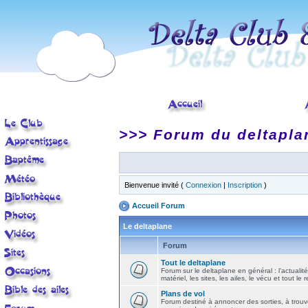
>>> Forum du deltapla
Bienvenue invité (
Connexion
|
Inscription
)
Accueil Forum
Le deltaplane
Forum
Tout le deltaplane
Forum sur le deltaplane en général : l'actualité
matériel, les sites, les ailes, le vécu et tout le r
Plans de vol
Forum destiné à annoncer des sorties, à trouv