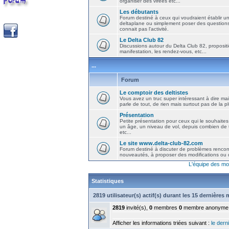
organiser des virées etc...
Les débutants
Forum destiné à ceux qui voudraient établir u
deltaplane ou simplement poser des question
connait pas l'activité.
Le Delta Club 82
Discussions autour du Delta Club 82, propositi
manifestation, les rendez-vous, etc...
...
Forum
Le comptoir des deltistes
Vous avez un truc super intéressant à dire mais
parle de tout, de rien mais surtout pas de la 
Présentation
Petite présentation pour ceux qui le souhaites
un âge, un niveau de vol, depuis combien de t
etc...
Le site www.delta-club-82.com
Forum destiné à discuter de problèmes rencont
nouveautés, à proposer des modifications ou d
L'équipe des mo
Statistiques
2819 utilisateur(s) actif(s) durant les 15 dernières
2819
invité(s),
0
membres
0
membre anonyme
Afficher les informations triées suivant :
le derni