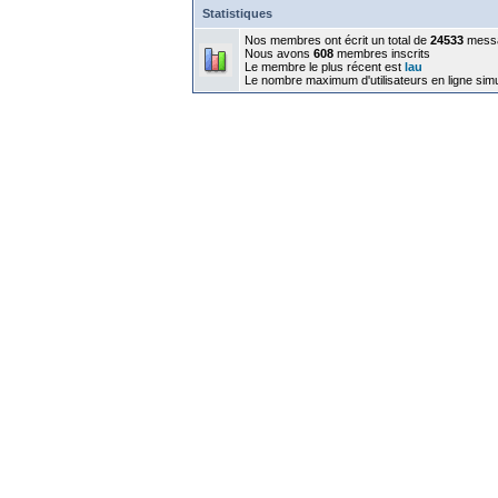
Statistiques
Nos membres ont écrit un total de
24533
mess
Nous avons
608
membres inscrits
Le membre le plus récent est
lau
Le nombre maximum d'utilisateurs en ligne sim