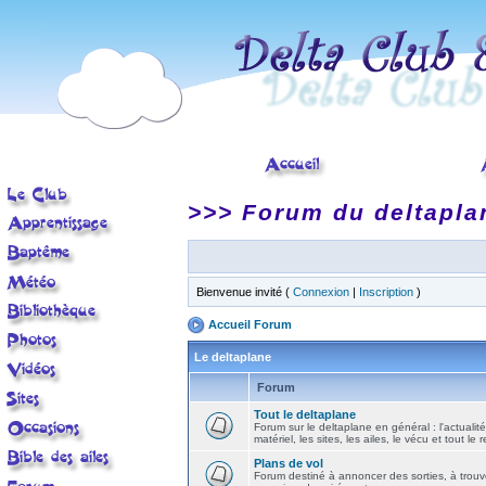
>>> Forum du deltapla
Bienvenue invité (
Connexion
|
Inscription
)
Accueil Forum
Le deltaplane
Forum
Tout le deltaplane
Forum sur le deltaplane en général : l'actualité
matériel, les sites, les ailes, le vécu et tout le r
Plans de vol
Forum destiné à annoncer des sorties, à trouv