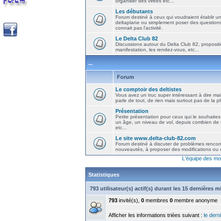
organiser des virées etc...
Les débutants
Forum destiné à ceux qui voudraient établir u
deltaplane ou simplement poser des question
connait pas l'activité.
Le Delta Club 82
Discussions autour du Delta Club 82, propositi
manifestation, les rendez-vous, etc...
...
Forum
Le comptoir des deltistes
Vous avez un truc super intéressant à dire mais
parle de tout, de rien mais surtout pas de la 
Présentation
Petite présentation pour ceux qui le souhaites
un âge, un niveau de vol, depuis combien de t
etc...
Le site www.delta-club-82.com
Forum destiné à discuter de problèmes rencont
nouveautés, à proposer des modifications ou d
L'équipe des mo
Statistiques
793 utilisateur(s) actif(s) durant les 15 dernières 
793
invité(s),
0
membres
0
membre anonyme
Afficher les informations triées suivant :
le derni