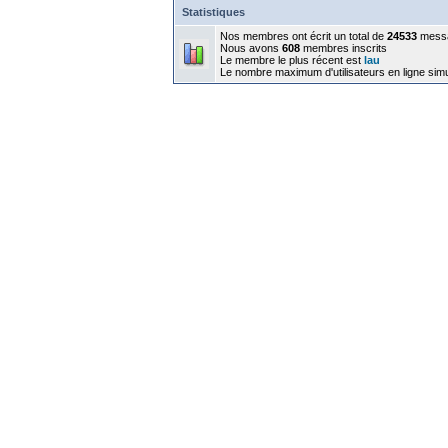
Statistiques
Nos membres ont écrit un total de
24533
mess
Nous avons
608
membres inscrits
Le membre le plus récent est
lau
Le nombre maximum d'utilisateurs en ligne sim