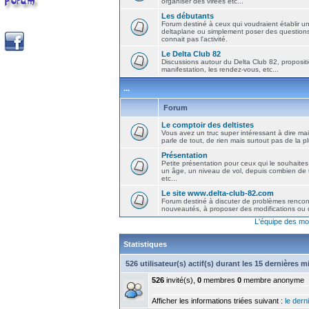
organiser des virées etc...
Les débutants
Forum destiné à ceux qui voudraient établir u
deltaplane ou simplement poser des question
connait pas l'activité.
Le Delta Club 82
Discussions autour du Delta Club 82, propositi
manifestation, les rendez-vous, etc...
...
Forum
Le comptoir des deltistes
Vous avez un truc super intéressant à dire mais
parle de tout, de rien mais surtout pas de la 
Présentation
Petite présentation pour ceux qui le souhaites
un âge, un niveau de vol, depuis combien de t
etc...
Le site www.delta-club-82.com
Forum destiné à discuter de problèmes rencont
nouveautés, à proposer des modifications ou d
L'équipe des mo
Statistiques
526 utilisateur(s) actif(s) durant les 15 dernières 
526
invité(s),
0
membres
0
membre anonyme
Afficher les informations triées suivant :
le derni