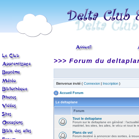
>>> Forum du deltapla
Bienvenue invité (
Connexion
|
Inscription
)
Accueil Forum
Le deltaplane
Forum
Tout le deltaplane
Forum sur le deltaplane en général : l'actualité
matériel, les sites, les ailes, le vécu et tout le r
Plans de vol
Forum destiné à annoncer des sorties, à trouv