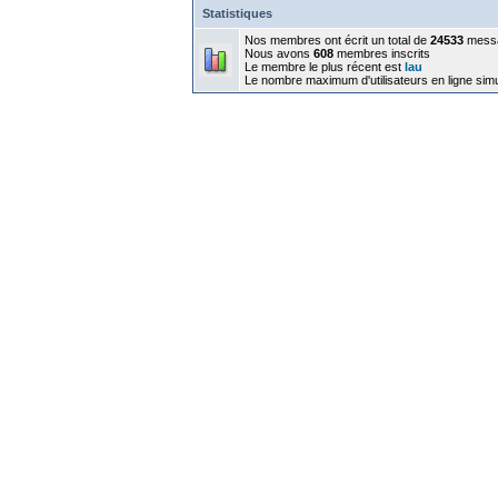
Statistiques
Nos membres ont écrit un total de
24533
mess
Nous avons
608
membres inscrits
Le membre le plus récent est
lau
Le nombre maximum d'utilisateurs en ligne sim