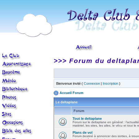
>>> Forum du deltapla
Bienvenue invité (
Connexion
|
Inscription
)
Accueil Forum
Le deltaplane
Forum
Tout le deltaplane
Forum sur le deltaplane en général : l'actualité
matériel, les sites, les ailes, le vécu et tout le r
Plans de vol
Forum destiné à annoncer des sorties, à trouv