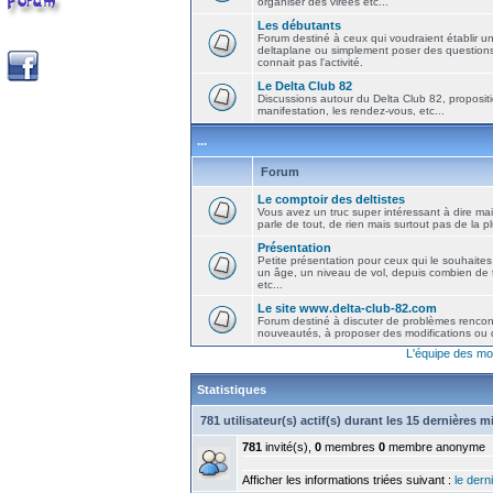
organiser des virées etc...
Les débutants
Forum destiné à ceux qui voudraient établir u
deltaplane ou simplement poser des question
connait pas l'activité.
Le Delta Club 82
Discussions autour du Delta Club 82, propositi
manifestation, les rendez-vous, etc...
...
Forum
Le comptoir des deltistes
Vous avez un truc super intéressant à dire mais
parle de tout, de rien mais surtout pas de la 
Présentation
Petite présentation pour ceux qui le souhaites
un âge, un niveau de vol, depuis combien de t
etc...
Le site www.delta-club-82.com
Forum destiné à discuter de problèmes rencont
nouveautés, à proposer des modifications ou d
L'équipe des mo
Statistiques
781 utilisateur(s) actif(s) durant les 15 dernières 
781
invité(s),
0
membres
0
membre anonyme
Afficher les informations triées suivant :
le derni