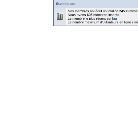
Statistiques
Nos membres ont écrit un total de
24533
mess
Nous avons
608
membres inscrits
Le membre le plus récent est
lau
Le nombre maximum d'utilisateurs en ligne sim