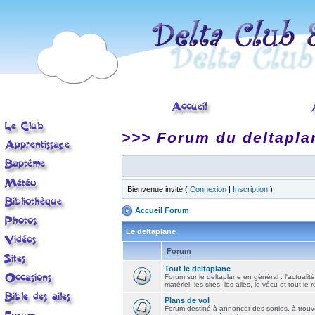
>>> Forum du deltapla
Bienvenue invité (
Connexion
|
Inscription
)
Accueil Forum
Le deltaplane
Forum
Tout le deltaplane
Forum sur le deltaplane en général : l'actualité
matériel, les sites, les ailes, le vécu et tout le r
Plans de vol
Forum destiné à annoncer des sorties, à trouv