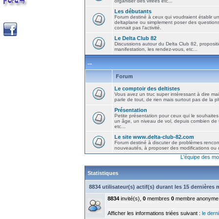
organiser des virées etc...
Les débutants
Forum destiné à ceux qui voudraient établir u
deltaplane ou simplement poser des question
connait pas l'activité.
Le Delta Club 82
Discussions autour du Delta Club 82, propositi
manifestation, les rendez-vous, etc...
...
Forum
Le comptoir des deltistes
Vous avez un truc super intéressant à dire mais
parle de tout, de rien mais surtout pas de la 
Présentation
Petite présentation pour ceux qui le souhaites
un âge, un niveau de vol, depuis combien de t
etc...
Le site www.delta-club-82.com
Forum destiné à discuter de problèmes rencont
nouveautés, à proposer des modifications ou d
L'équipe des mo
Statistiques
8834 utilisateur(s) actif(s) durant les 15 dernières
8834
invité(s),
0
membres
0
membre anonyme
Afficher les informations triées suivant :
le derni