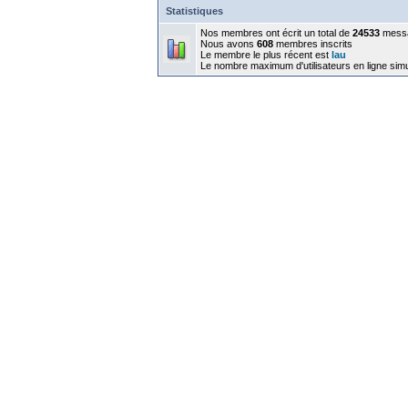
Statistiques
Nos membres ont écrit un total de
24533
mess
Nous avons
608
membres inscrits
Le membre le plus récent est
lau
Le nombre maximum d'utilisateurs en ligne sim