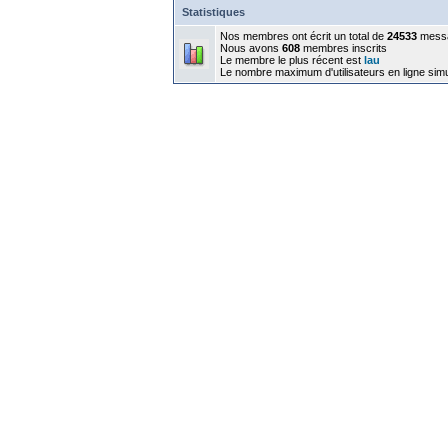
Statistiques
Nos membres ont écrit un total de
24533
mess
Nous avons
608
membres inscrits
Le membre le plus récent est
lau
Le nombre maximum d'utilisateurs en ligne sim