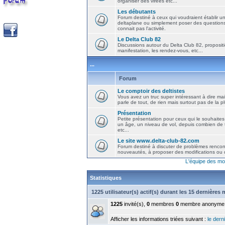
organiser des virées etc...
Les débutants
Forum destiné à ceux qui voudraient établir u
deltaplane ou simplement poser des question
connait pas l'activité.
Le Delta Club 82
Discussions autour du Delta Club 82, propositi
manifestation, les rendez-vous, etc...
...
Forum
Le comptoir des deltistes
Vous avez un truc super intéressant à dire mais
parle de tout, de rien mais surtout pas de la 
Présentation
Petite présentation pour ceux qui le souhaites
un âge, un niveau de vol, depuis combien de t
etc...
Le site www.delta-club-82.com
Forum destiné à discuter de problèmes rencont
nouveautés, à proposer des modifications ou d
L'équipe des mo
Statistiques
1225 utilisateur(s) actif(s) durant les 15 dernières
1225
invité(s),
0
membres
0
membre anonyme
Afficher les informations triées suivant :
le derni