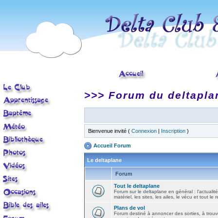
>>> Forum du deltapla
Bienvenue invité (
Connexion
|
Inscription
)
Accueil Forum
Le deltaplane
Forum
Tout le deltaplane
Forum sur le deltaplane en général : l'actualité
matériel, les sites, les ailes, le vécu et tout le r
Plans de vol
Forum destiné à annoncer des sorties, à trouv