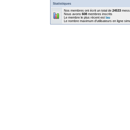
Statistiques
Nos membres ont écrit un total de
24533
mess
Nous avons
608
membres inscrits
Le membre le plus récent est
lau
Le nombre maximum d'utilisateurs en ligne sim