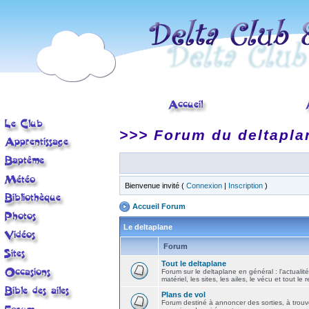
>>> Forum du deltapla
Bienvenue invité (
Connexion
|
Inscription
)
Accueil Forum
Le deltaplane
Forum
Tout le deltaplane
Forum sur le deltaplane en général : l'actualité
matériel, les sites, les ailes, le vécu et tout le r
Plans de vol
Forum destiné à annoncer des sorties, à trouv