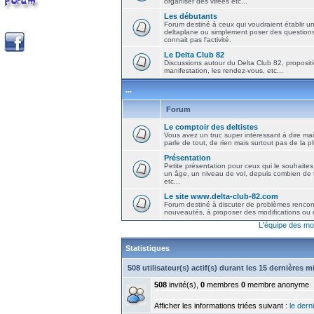
organiser des virées etc...
Les débutants
Forum destiné à ceux qui voudraient établir u
deltaplane ou simplement poser des question
connait pas l'activité.
Le Delta Club 82
Discussions autour du Delta Club 82, propositi
manifestation, les rendez-vous, etc...
...
Forum
Le comptoir des deltistes
Vous avez un truc super intéressant à dire mais
parle de tout, de rien mais surtout pas de la 
Présentation
Petite présentation pour ceux qui le souhaites
un âge, un niveau de vol, depuis combien de t
etc...
Le site www.delta-club-82.com
Forum destiné à discuter de problèmes rencont
nouveautés, à proposer des modifications ou d
L'équipe des mo
Statistiques
508 utilisateur(s) actif(s) durant les 15 dernières 
508
invité(s),
0
membres
0
membre anonyme
Afficher les informations triées suivant :
le derni