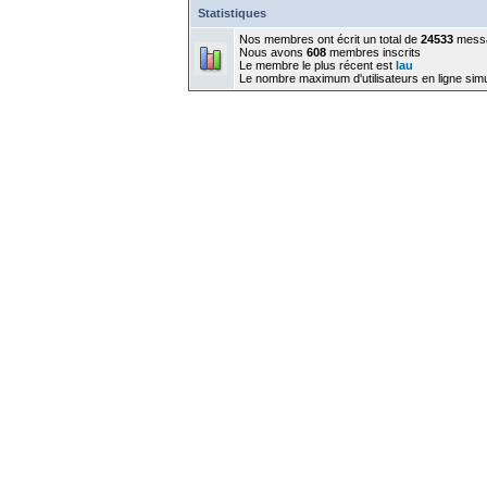
Statistiques
Nos membres ont écrit un total de
24533
mess
Nous avons
608
membres inscrits
Le membre le plus récent est
lau
Le nombre maximum d'utilisateurs en ligne sim