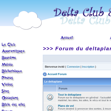
>>> Forum du deltapla
Bienvenue invité (
Connexion
|
Inscription
)
Accueil Forum
Le deltaplane
Forum
Tout le deltaplane
Forum sur le deltaplane en général : l'actualité
matériel, les sites, les ailes, le vécu et tout le r
Plans de vol
Forum destiné à annoncer des sorties, à trouv