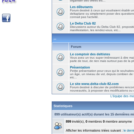
organiser des virées etc...
Les débutants
Forum destiné à ceux qui voudraient établir u
deltaplane ou simplement poser des question
connait pas l'activité.
Le Delta Club 82
Discussions autour du Delta Club 82, propositi
manifestation, les rendez-vous, etc...
...
Forum
Le comptoir des deltistes
Vous avez un truc super intéressant à dire mais
parle de tout, de rien mais surtout pas de la 
Présentation
Petite présentation pour ceux qui le souhaites
un âge, un niveau de vol, depuis combien de t
etc...
Le site www.delta-club-82.com
Forum destiné à discuter de problèmes rencont
nouveautés, à proposer des modifications ou d
L'équipe des mo
Statistiques
899 utilisateur(s) actif(s) durant les 15 dernières 
899
invité(s),
0
membres
0
membre anonyme
Afficher les informations triées suivant :
le derni