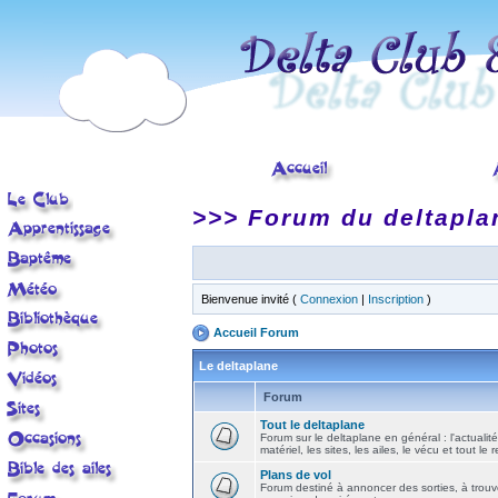
>>> Forum du deltapla
Bienvenue invité (
Connexion
|
Inscription
)
Accueil Forum
Le deltaplane
Forum
Tout le deltaplane
Forum sur le deltaplane en général : l'actualité
matériel, les sites, les ailes, le vécu et tout le r
Plans de vol
Forum destiné à annoncer des sorties, à trouv