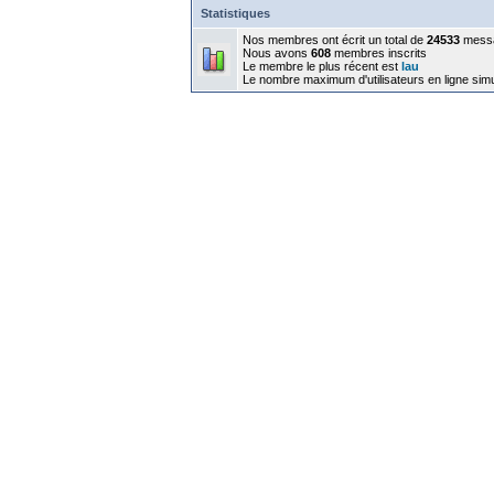
Statistiques
Nos membres ont écrit un total de
24533
mess
Nous avons
608
membres inscrits
Le membre le plus récent est
lau
Le nombre maximum d'utilisateurs en ligne sim