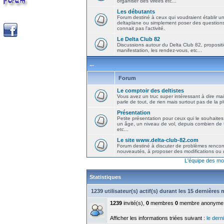
organiser des virées etc...
Les débutants
Forum destiné à ceux qui voudraient établir u
deltaplane ou simplement poser des question
connait pas l'activité.
Le Delta Club 82
Discussions autour du Delta Club 82, propositi
manifestation, les rendez-vous, etc...
...
Forum
Le comptoir des deltistes
Vous avez un truc super intéressant à dire mais
parle de tout, de rien mais surtout pas de la 
Présentation
Petite présentation pour ceux qui le souhaites
un âge, un niveau de vol, depuis combien de t
etc...
Le site www.delta-club-82.com
Forum destiné à discuter de problèmes rencont
nouveautés, à proposer des modifications ou d
L'équipe des mo
Statistiques
1239 utilisateur(s) actif(s) durant les 15 dernières
1239
invité(s),
0
membres
0
membre anonyme
Afficher les informations triées suivant :
le derni